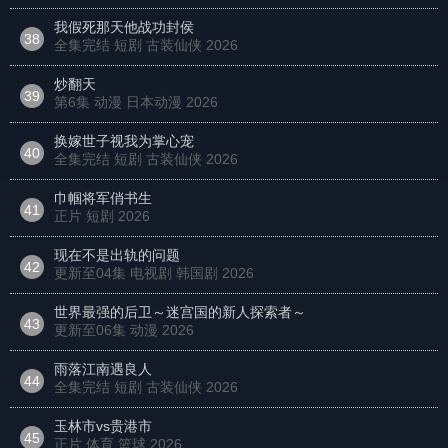
我假死那天他战功封侯
38
全集完结 短剧 古装仙侠
2026
炒翻天
39
第6集 动漫 日本动漫
2026
换嫁世子视我为掌心宠
40
全集完结 短剧 古装仙侠
2026
巾帼将军俏书生
41
正片 短剧
2026
现在不是出轨的问题
42
更新至04集 电视剧 韩国剧
2026
世界最强的后卫～迷宫国的新人探索者～
43
更新至06集 动漫
2026
雨落江南遇良人
44
全集完结 短剧 古装仙侠
2026
玉林市vs贵港市
45
正片 体育 篮球
2026