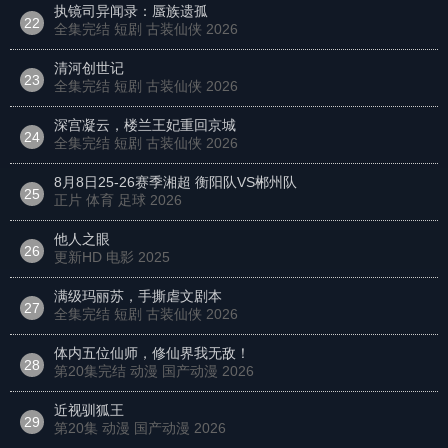
执镜司异闻录：蜃族遗孤
22
全集完结 短剧 古装仙侠
2026
清河创世记
23
全集完结 短剧 古装仙侠
2026
深宫凝云，楼兰王妃重回京城
24
全集完结 短剧 古装仙侠
2026
8月8日25-26赛季湘超 衡阳队VS郴州队
25
正片 体育 足球
2026
他人之眼
26
更新HD 电影
2025
满级玛丽苏，手撕虐文剧本
27
全集完结 短剧 古装仙侠
2026
体内五位仙师，修仙界我无敌！
28
第20集完结 动漫 国产动漫
2026
近视驯狐王
29
第20集 动漫 国产动漫
2026