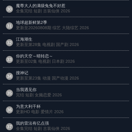
魔尊大人的满级兔兔不好惹
30
全集完结 短剧 古装仙侠
2026
地球超新鲜第2季
31
更新至20260808期 综艺 大陆综艺
2026
江海潮生
32
更新至第28集 电视剧 国产剧
2026
你的天空～晴转恋～
33
更新至02集 电视剧 日本剧
2026
搜神记
34
更新至第23集 动漫 国产动漫
2026
当我遇见你
35
完结 短剧 女频恋爱
2026
为意大利干杯
36
更新HD 电影 爱情片
2026
我的雷法有亿点强
37
全集完结 短剧 古装仙侠
2026