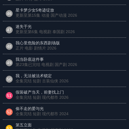
星卡梦少女5奇迹绽放
46
更新至第15集 动漫 国产动漫
2026
迷失于光
47
更新至第6集 电视剧 泰国剧
2026
我心里危险的东西剧场版
48
正片 电影 剧情片
2026
我当卧底这件事
49
第23集已完结 电视剧 国产剧
2026
我，无法被法术锁定
50
全集完结 短剧 古装仙侠
2026
假装破产当天，前妻找上门
51
全集完结 短剧 现代都市
2026
偷不走的爱与光
52
全集完结 短剧 现代都市
2024
第五立面
53