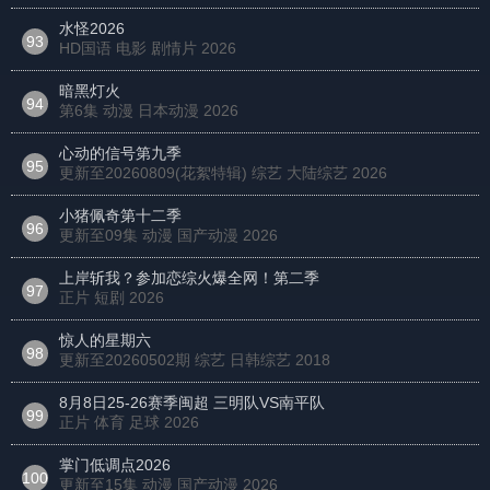
水怪2026
93
HD国语 电影 剧情片
2026
暗黑灯火
94
第6集 动漫 日本动漫
2026
心动的信号第九季
95
更新至20260809(花絮特辑) 综艺 大陆综艺
2026
小猪佩奇第十二季
96
更新至09集 动漫 国产动漫
2026
上岸斩我？参加恋综火爆全网！第二季
97
正片 短剧
2026
惊人的星期六
98
更新至20260502期 综艺 日韩综艺
2018
8月8日25-26赛季闽超 三明队VS南平队
99
正片 体育 足球
2026
掌门低调点2026
100
更新至15集 动漫 国产动漫
2026