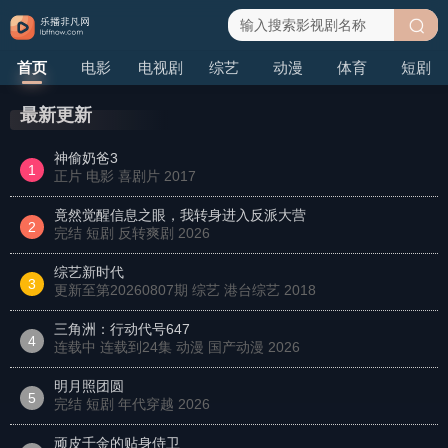
搜
首页
电影
电视剧
综艺
动漫
体育
短剧
索
最新更新
神偷奶爸3
1
正片 电影 喜剧片
2017
竟然觉醒信息之眼，我转身进入反派大营
2
完结 短剧 反转爽剧
2026
综艺新时代
3
更新至第20260807期 综艺 港台综艺
2018
三角洲：行动代号647
4
连载中 连载到24集 动漫 国产动漫
2026
明月照团圆
5
完结 短剧 年代穿越
2026
顽皮千金的贴身侍卫