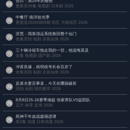
告白：第25年的秘密
69
更新至05集 电视剧 日本剧
2026
中餐厅·南洋拾光季
70
更新至20260809期 综艺 大陆综艺
2026
洪荒：我靠强运系统救回整个仙门
71
全集完结 短剧 古装仙侠
2026
三十辆冷链车拖走我的一切，他追悔莫及
72
全集 电视剧 国产剧
2026
冲喜良缘，病弱侯爷长命百岁了
73
全集完结 短剧 古装仙侠
2026
反派夫妻百事哀，今天在哪搞破坏
74
完结 短剧 现代都市
2026
8月8日25-26赛季湘超 张家界队VS益阳队
75
正片 体育 足球
2026
死神千年血战篇祸进谭
76
第3集 动漫 日本动漫
2026