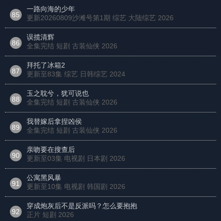
一路向海的少年
85
更新20260809沙滩号第1期 综艺 大陆综艺
2026
误揽清辉
86
全集完结 短剧 古装仙侠
2026
拜托了冰箱2
87
更新至83集 综艺 日韩综艺
2024
玉之耽兮，犹可说也
88
全集完结 短剧 古装仙侠
2026
我替嫁后拿捏凶侯
89
全集完结 短剧 古装仙侠
2026
亲吻要在搜查后
90
更新至03集 电视剧 日本剧
2026
公寓黑风暴
91
更新至10集 电视剧 韩国剧
2026
穿成炮灰后不是反派吗？怎么要抱抱
92
正片 短剧
2026