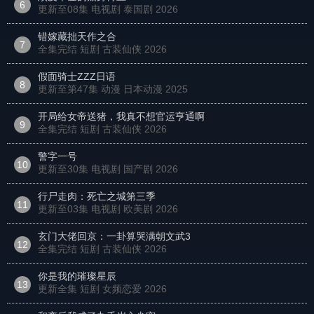
6
更新至08集 电视剧 泰国剧
2026
错嫁藏拙天作之合
7
全集完结 短剧 古装仙侠
2026
假面骑士ZZZ日语
8
更新至第47集 动漫 日本动漫
2025
开局给女帝送猪，我真不想官运亨通啊
9
全集完结 短剧 古装仙侠
2026
警字一号
10
更新至30集 电视剧 国产剧
2026
行尸走肉：死亡之城第三季
11
更新至03集 电视剧 欧美剧
2026
玄门大佬回京：一卦算哭满朝文武3
12
全集完结 短剧 古装仙侠
2026
你是我的璀璨星辰
13
更新全集 短剧 女频恋爱
2026