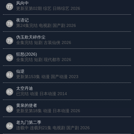
风向中
77
更新至第02期 综艺 日韩综艺
2026
夜语记
78
第24集完结 电视剧 国产剧
2026
伪玉欺天碎作尘
79
全集完结 短剧 古装仙侠
2026
狂怒(2026)
80
全集完结 短剧 现代都市
2026
仙逆
81
更新第153集 动漫 国产动漫
2023
太空丹迪
82
已完结 动漫 日本动漫
2014
黄泉的使者
83
更新至第18集 动漫 日本动漫
2026
老九门第二季
84
连载中 连载到21集 电视剧 国产剧
2026