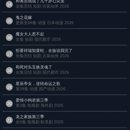
和离后我成了九千岁心尖宠
14
全集完结 短剧 古装仙侠
2026
鬼之花嫁
15
更新至06集 动漫 日本动漫
2026
魔女大人惹不起
16
全集 短剧 现代都市
2026
拒要祥瑞契废蛇，全族说我完了
17
全集完结 短剧 古装仙侠
2026
和死对头互换灵魂了
18
全集完结 短剧 现代都市
2026
星辰帝女，逆转命运之歌
19
第39集 动漫 国产动漫
2026
爱情小狗牵第三季
20
第3集 电视剧 海外剧
2026
龙之家族第三季
21
全8集 电视剧 欧美剧
2026