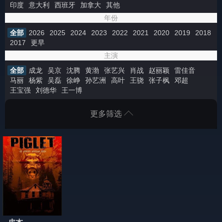
印度
意大利
西班牙
加拿大
其他
年份
全部
2026
2025
2024
2023
2022
2021
2020
2019
2018
2017
更早
主演
全部
成龙
吴京
沈腾
黄渤
张艺兴
肖战
赵丽颖
雷佳音
马丽
杨紫
吴磊
徐峥
孙艺洲
高叶
王骁
张子枫
邓超
王宝强
刘德华
王一博
更多筛选