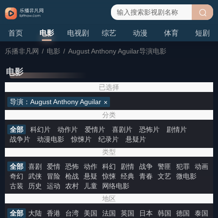
搜
首页
电影
电视剧
综艺
动漫
体育
短剧
索
乐播非凡网
/
电影
/
August Anthony Aguilar导演电影
电影
已选择
导演：August Anthony Aguilar
分类
全部
科幻片
动作片
爱情片
喜剧片
恐怖片
剧情片
战争片
动漫电影
惊悚片
纪录片
悬疑片
类型
全部
喜剧
爱情
恐怖
动作
科幻
剧情
战争
警匪
犯罪
动画
奇幻
武侠
冒险
枪战
悬疑
惊悚
经典
青春
文艺
微电影
古装
历史
运动
农村
儿童
网络电影
地区
全部
大陆
香港
台湾
美国
法国
英国
日本
韩国
德国
泰国