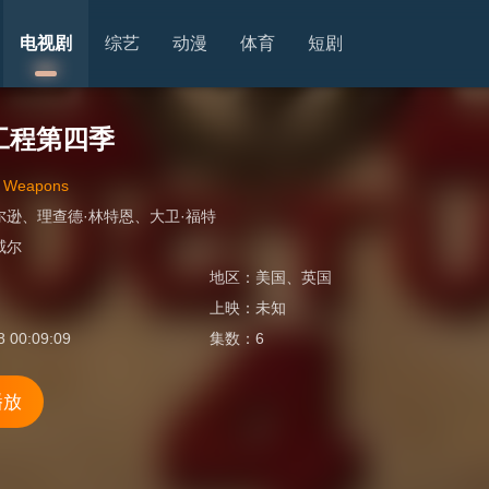
电视剧
综艺
动漫
体育
短剧
工程第四季
a Weapons
尔逊
、
理查德·林特恩
、
大卫·福特
威尔
地区：
美国
、
英国
上映：
未知
8 00:09:09
集数：
6
播放