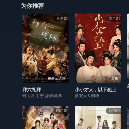
为你推荐
台湾剧
国产剧
更新至10集
全集
拜六礼拜
小小才人，以下犯上
钟欣凌,丁宁,孙淑媚,李李仁,连晨翔,刘书宏
黄宥天＆柳琦
国产剧
韩国剧