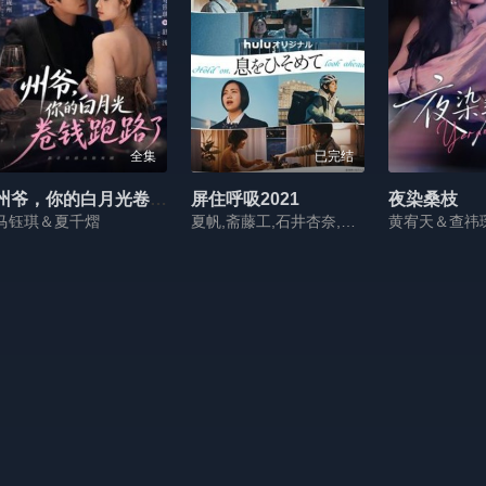
全集
已完结
州爷，你的白月光卷钱跑路了
屏住呼吸2021
夜染桑枝
马钰琪＆夏千熠
夏帆,斋藤工,石井杏奈,萩原利久,长泽树,村上虹郎,安达祐实,横田真悠,莳田彩珠,光石研,三浦贵大,泷内公美,小川未祐
黄宥天＆查祎