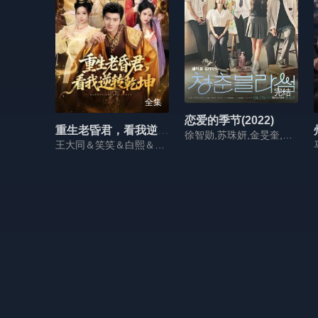
完结
全集
恋爱的季节(2022)
重生老昏君，看我逆转乾坤
徐智勋,苏珠妍,金旻奎,姜惠元,尹贤秀,吴裕珍
王大同＆笑笑＆白熙＆纪晓