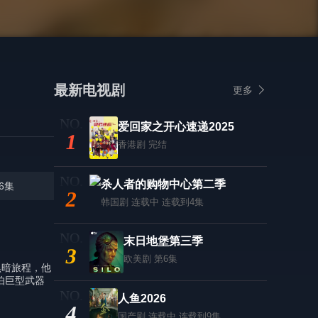
最新电视剧
更多
爱回家之开心速递2025
1
香港剧
完结
杀人者的购物中心第二季
6集
2
韩国剧
连载中 连载到4集
末日地堡第三季
3
欧美剧
第6集
黑暗旅程，他
怕巨型武器
人鱼2026
4
国产剧
连载中 连载到9集