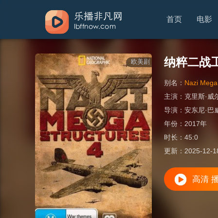
首页
电影
纳粹二战
欧美剧
别名：
Nazi Meg
主演：
克里斯·威
导演：
安东尼·巴
年份：
2017年
时长：
45:0
更新：
2025-12-1
高清 