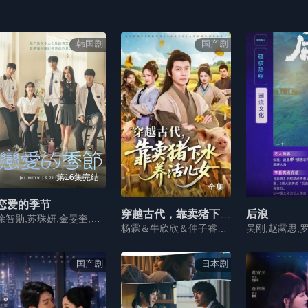
韩国剧
国产剧
第16集完结
全集
恋爱的季节
穿越古代，靠卖猪下水养活儿女
后浪
徐智勋,苏珠妍,金旻奎,姜惠元,尹贤秀,吴裕珍
杨霖＆牛欣欣＆仲子睿＆徐大宁
国产剧
日本剧