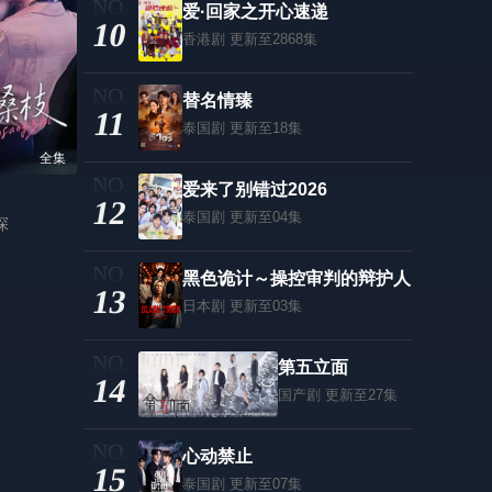
爱·回家之开心速递
10
香港剧
更新至2868集
替名情臻
11
泰国剧
更新至18集
全集
爱来了别错过2026
12
泰国剧
更新至04集
琛
黑色诡计～操控审判的辩护人
13
日本剧
更新至03集
第五立面
14
国产剧
更新至27集
心动禁止
15
泰国剧
更新至07集