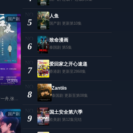
人鱼
国产剧
5
国产剧
更新第10集
致命漫画
6
泰国剧
第5集
爱回家之开心速递
7
香港剧
更新至2868集
已完结
Zantiis
8
泰国剧
更新至第08集
吴刚,赵露思,罗一舟,张萌,江珊,周澄奥
国土安全第六季
国产剧
9
欧美剧
第12集完结