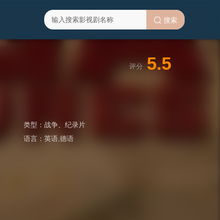
搜索
5.5
评分
类型：
战争
、
纪录片
语言：
英语,德语