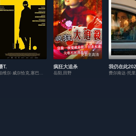
更新至高清
潘T.
疯狂大追杀
我仍在此202
帕维尔·威尔恰克,塞巴斯蒂安·斯坦凯维奇,玛丽亚·索博辛斯卡
岳阳,田野