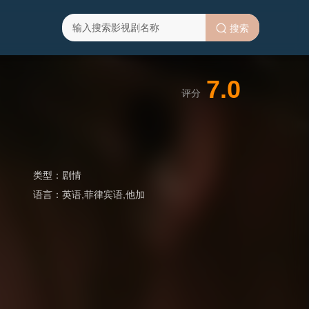
搜索
7.0
评分
类型：
剧情
语言：
英语,菲律宾语,他加