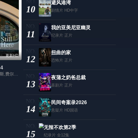
避风港湾
10
剧情片
HD中字
我的亚美尼亚幽灵
11
纪录片
正片
扭曲的家
更新HD
12
恐怖片
正片
4
费尔南达·托里斯,费尔南达·蒙特内格罗,赛尔顿·梅罗,梅芙·金琴丝,奥塔维奥·林哈里斯,安东尼奥·萨博亚,玛乔丽·伊斯恬诺,温贝托·卡劳,卡米拉·马尔蒂拉,丹·斯蒂拉奇,Valentina,Herszage,卡拉·里巴斯,Olívia,Torres,玛丽亚·马努拉,Kauã,Rodriguez,Guilherme,Silveira,加布里埃拉·卡内罗·达库尼亚,Bárbara,Luz,路易莎·科索夫斯基,Cora,Ramalho
夜蒲之奶爸总裁
13
喜剧片
正片
民间奇案录2026
14
悬疑片
HD国语
无辣不欢第2季
15
纪录片
全12集