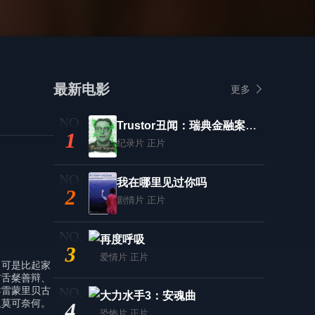
最新电影
更多
Trustor丑闻：瑞典金融案内幕
1
纪录片
正片
我在哪里见过你吗
2
剧情片
正片
再度呼吸
3
爱情片
正片
，可是比起家
前舌粲善辩、
导雷蒙里贝古
大力水手3：安魂曲
又莫可奈何。
4
恐怖片
正片