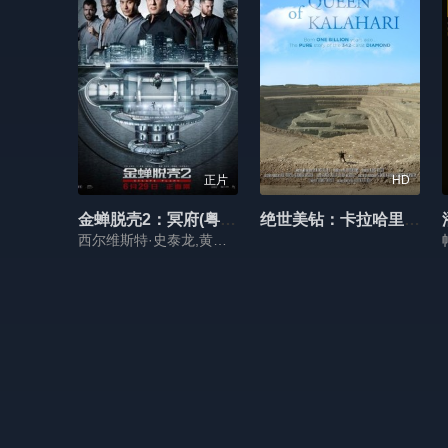
正片
HD
金蝉脱壳2：冥府(粤语版)
绝世美钻：卡拉哈里女王
西尔维斯特·史泰龙,黄晓明,戴夫·巴蒂斯塔,杰西·麦特卡尔菲,杰米·金,50分,约翰·威斯利·查特曼,唐辰瀛,泰伦·伍德利,泰勒·乔恩·奥尔森,提图斯·维里沃,谢伊·巴克纳,丽迪雅·赫尔,阿什利·库萨托,罗旖凡,罗温·布赛义德,贝莉·柯伦,齐科·扎基,文森特·杨,埃里克·纽纳姆,马克·希克斯,彼特·温兹,奚梦瑶,罗曼·米蒂齐扬,戈登·迈克尔斯,婕咪·埃迪,约瑟夫·布莱克·门泽尔,乔·吉尔希翁,阿方索·A·杰克逊,奥罗拉·卡琳,德方塔·弗里曼,科里·温斯顿,佩里·约翰逊,麦克·里德,瑞恩·牛顿,蒂莫西·米勒