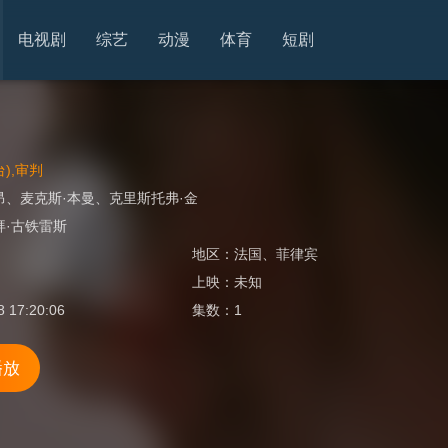
电视剧
综艺
动漫
体育
短剧
),审判
昂
、
麦克斯·本曼
、
克里斯托弗·金
拜·古铁雷斯
地区：
法国
、
菲律宾
上映：
未知
8 17:20:06
集数：
1
播放