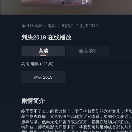
正片
乐播非凡网
/
电影
/
剧情片
/
判决2019
判决2019 在线播放
高清
全高清3
高清 选集 (共1集)
判决 2019
剧情简介
终于受不了丈夫的暴力相向，妻子抱着受伤的六岁女儿，满
暴的皮肉疼痛，冗长官僚的菲律宾诉讼体系，更如心灵凌迟
搬弄法条。然而无论加害方或受害方，都将在这场为求胜诉
特列兹，师承电影大师曼多萨，将获奖短片延伸成首部长片