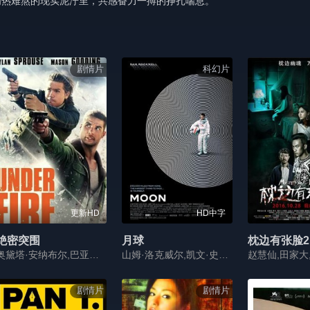
闷热难熬的现实泥泞里，共感奋力一搏的挣扎喘息。
剧情片
科幻片
更新HD
HD中字
绝密突围
月球
枕边有张脸2
奥黛塔·安纳布尔,巴亚尔多·德·穆古拉,梅森·古丁,埃纳尔·哈拉尔松,德克兰·迈克尔·莱尔德,Sky,Liam,奥斯汀·诺斯,埃米里奥·瑞弗拉,迪伦·斯普罗斯
山姆·洛克威尔,凯文·史派西,多米妮克·麦克艾丽戈特,卡雅·斯考达里奥,本尼迪克特·黄,马特·贝里,马尔科姆·斯图尔特,罗宾·查克
剧情片
剧情片