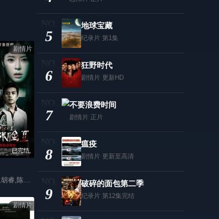
地球宝藏
5
纪录片
第1集
剧情片
狂野时代
6
剧情片
更新HD
不要浪费时间
7
剧情片
正片
瘟疫
8
已完结
剧情片
更新至高清
赵慧仙,田家大,胡睿,陈野,薛闻君,柏安,李兰迪,吴甜甜
破碎的面包第二季
9
纪录片
第12集完结
剧情片