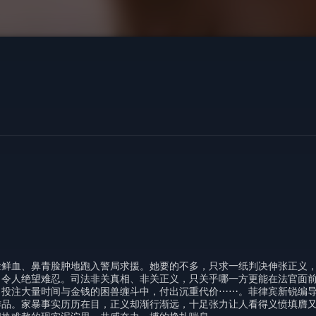
脸鲜血、鼻青脸肿地跑入警局求援。她要的不多，只求一纸判决伸张正义
，令人绝望难忍。司法非关真相、非关正义，只关乎哪一方更能在法官面
、投注大量时间与金钱的困兽缠斗中，付出沉重代价⋯⋯。菲律宾新锐编
作品。家暴事实历历在目，正义却渐行渐远，十足张力让人看得义愤填膺