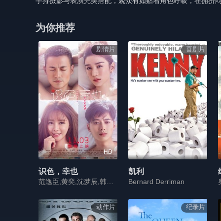
手持摄影与表演完美搭配，观众有如贴着角色呼吸，在拥挤
为你推荐
剧情片
喜剧片
HD
识色，幸也
凯利
范逸臣,黄奕,沈梦辰,韩承羽,刘之冰,唐熙
Bernard Derriman
动作片
纪录片