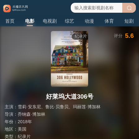
搜
首页
电影
电视剧
综艺
动漫
体育
短剧
索
5.6
评分
纪录片
好莱坞大道306号
主演：
雪莉·安东尼
、
鲁比·贝鲁贝
、
玛丽莲·博加林
导演：
乔纳森·博加林
年份：
2018年
地区：
美国
类型：
纪录片