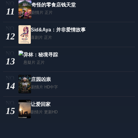
奇怪的零食店钱天堂
11
剧情片
正片
Sid&Aya：并非爱情故事
12
喜剧片
正片
异林：秘境寻踪
13
悬疑片
正片
庄园凶祟
14
剧情片
HD中字
让爱回家
15
剧情片
更新HD