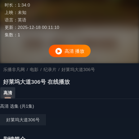
时长：
1:34:0
上映：
未知
语言：
英语
更新：
2025-12-18 00:11:10
集数：
1
高清 播放
乐播非凡网
/
电影
/
纪录片
/
好莱坞大道306号
好莱坞大道306号 在线播放
高清
高清 选集 (共1集)
好莱坞大道306号