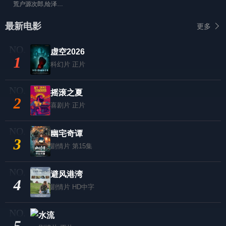
荒户源次郎,绘泽萠子,安田のぞみ
最新电影
更多
虚空2026
1
科幻片
正片
摇滚之夏
2
喜剧片
正片
幽宅奇谭
3
剧情片
第15集
避风港湾
4
剧情片
HD中字
水流
5