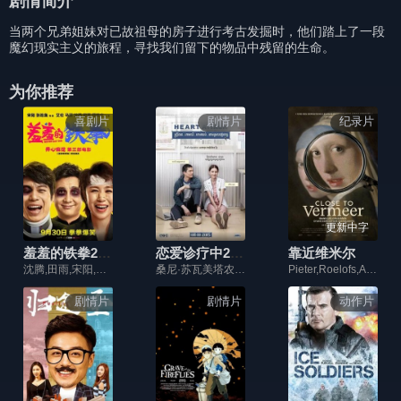
剧情简介
当两个兄弟姐妹对已故祖母的房子进行考古发掘时，他们踏上了一段
魔幻现实主义的旅程，寻找我们留下的物品中残留的生命。
为你推荐
喜剧片
剧情片
纪录片
更新中字
羞羞的铁拳2017
恋爱诊疗中2015
靠近维米尔
沈腾,田雨,宋阳,马丽,艾伦
桑尼·苏瓦美塔农,黛薇卡·霍内,瓦尔蕾特·瓦帖儿,埃迪森·特斯利卡森
Pieter,Roelofs,Abbie,Vandivere,Anna,Krekeler,Betsy,Wieseman,Jonathan,Janson,Gregor,J.M.,Weber
剧情片
剧情片
动作片