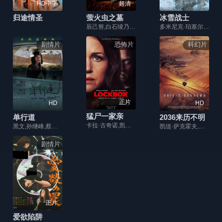
HD中字
超清
归途情圣
萤火虫之墓
冰雪战士
辰己努,白石绫乃,志乃原良子,山口朱美,端田宏三
多米尼克·珀塞尔,加布里埃尔·霍根,迈克尔·艾恩塞德,亚当·比奇
剧情片
恐怖片
科幻片
正片
HD
HD
猛尸一家亲
单行道
2036来历不明
卡拉·古奇诺,凯瑟琳·伊莎贝尔,卢·泰勒·普奇,唐纳德·沙利斯,凯文·麦克纳尔蒂,Jason William Day,杰森·麦金农,罗曼·金赛拉,杰卡·博尚,Darcey Johnson,Aedan Edwards,Lee Tichon,Kenny Wood-Schatz
黑文,孙继峰,蔡迎春,张福明,吴楠,乔新峰,韩昊轩
凯缇·萨克霍夫,雷·费隆,朱莉·考科斯
剧情片
正片
爱欲陷阱