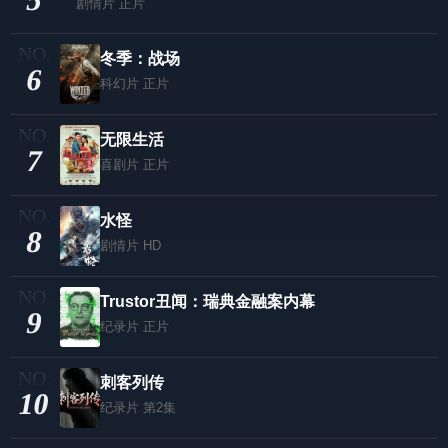
剧情片
正片
冬季：战场
6
科幻片
正片
无限生活
7
喜剧片
正片
水怪
8
剧情片
HD
Trustor丑闻：瑞典金融案内幕
9
纪录片
正片
刺客列传
10
纪录片
第2集