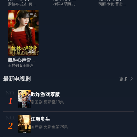
索拉布·拉杰·贾因,希恩·达斯,阿维纳什·瓦德哈万,斯米塔·班萨尔,哈立德·西迪基
梅洋＆琬琬儿
凯丽·卡伦,普雷斯顿·奥利弗,埃尔·格雷厄姆,兰登·戈登
国产剧
全集
貔貅心声傍身，大小姐直接掀桌了
王晨钊＆王阡惠
最新电视剧
更多
欺诈游戏泰版
1
泰国剧
更新至13集
江海潮生
2
国产剧
更新至第28集