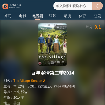
搜
首页
电影
电视剧
综艺
动漫
体育
短剧
索
9.1
评分
欧美剧
已完结 共6集
百年乡情第二季2014
别名：
The Village Season 2
主演：
本·巴特
、
安娜贝勒艾裴逊
、
乔·阿姆斯特朗
导演：
卢克·沃森
年份：
2014年
地区：
英国