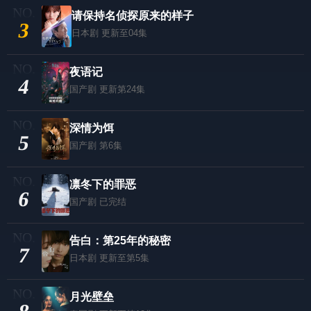
请保持名侦探原来的样子
3
日本剧
更新至04集
夜语记
4
国产剧
更新第24集
深情为饵
5
国产剧
第6集
凛冬下的罪恶
6
国产剧
已完结
告白：第25年的秘密
7
日本剧
更新至第5集
月光壁垒