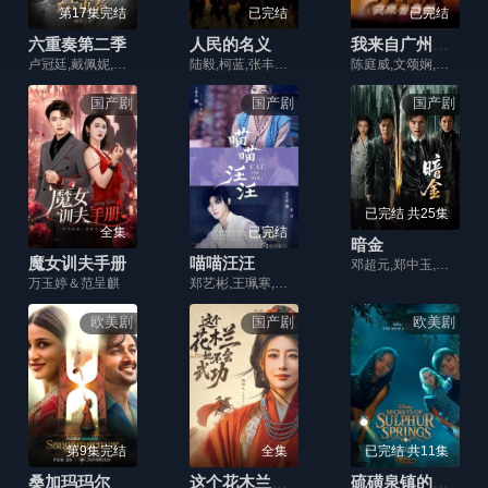
第17集完结
已完结
已完结
六重奏第二季
人民的名义
我来自广州国语
卢冠廷,戴佩妮,唐汉霄,罗大佑,陈秀男,李泉,林海
陆毅,柯蓝,张丰毅,吴刚,许亚军,张志坚,胡静,张凯丽,高亚麟,白志迪,李建义,冯雷,李光复,赵子琪,丁海峰,张晞临,岳秀清,翟万臣,许文广,侯勇,黄品沅,王丽云,陶慧敏,徐光宇,黄俊鹏,李威,阚犇犇,唐菀,纪帅,李昕岳,黄薇,高英,赵龙豪,施大生,卞涛,何达,侯天来,沈晓海,郝光,孙宁,李学政,徐小恪,王海平,滕爱弦,方晓莉,李飞,于诚群,石强,王晞,何昕霖,欧阳培龙,刘若谷,杨嘉华,曹杨,张艺丹,李路,宗晶,赵雄,史政涵,王建兵,亚飞,贾米娜,张世民,潘兴源,赵文春,包云飞,陈果,马丹旎,张萍,胡世群
陈庭威,文颂娴,欧锦棠,王馨平,袁文杰,王薇,杜汶泽
国产剧
国产剧
国产剧
已完结 共25集
全集
已完结
暗金
魔女训夫手册
喵喵汪汪
邓超元,郑中玉,匡牧野,张腾,钟晨瑶,徐永革,赵晓明,张曦文,甄琪
万玉婷＆范呈麒
郑艺彬,王珮寒,周川珺,张嘉希,王思远,杜憬仪,孙启恒,郭星冶
欧美剧
国产剧
欧美剧
第9集完结
全集
已完结 共11集
桑加玛玛尔
这个花木兰她不会武功
硫磺泉镇的秘密第一季