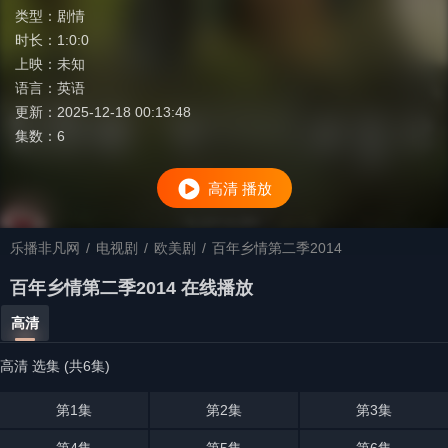
类型：
剧情
时长：
1:0:0
上映：
未知
语言：
英语
更新：
2025-12-18 00:13:48
集数：
6
高清 播放
乐播非凡网
/
电视剧
/
欧美剧
/
百年乡情第二季2014
百年乡情第二季2014 在线播放
高清
高清 选集 (共6集)
第1集
第2集
第3集