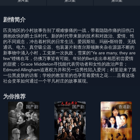
第4集
第5集
第6集
剧情简介
匹克地区的小村故事告别了艰难惨痛的一战，带着隐隐作痛的旧伤口
拥抱欢快的爵士乐时代。新的时代带来新的技术和对政治、爱情、性
的不同观念，冲击着村民的日常生活。爱因斯坦、玛丽•斯特普、无线
通讯、电力、真空吸尘器、包装薯片和查尔斯顿舞夹杂在源源不断的
新事物中涌入小村，工党第一次执政，雪莱的"Ye are many, they are
few"铿锵在耳，仿佛万事皆有可能。年轻的Bert走出单相思初尝爱情
的甜蜜；Grace Middleton寻找能代表劳动者和女性的政治声音；
Edmund Allingham追逐权力并和另一位男性陷入爱河；村里迎来了第
一位黑皮肤的访客；学校的教室里的也孕育着爱情之花……且看这场
社会变革如何通过一个平凡村庄的故事展现。
为你推荐
国产剧
国产剧
香港剧