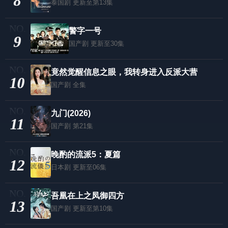
8
泰国剧
更新至第13集
警字一号
9
国产剧
更新至30集
竟然觉醒信息之眼，我转身进入反派大营
10
国产剧
全集
九门(2026)
11
国产剧
第21集
晚酌的流派5：夏篇
12
日本剧
更新至06集
吾凰在上之凤御四方
13
国产剧
更新至第10集