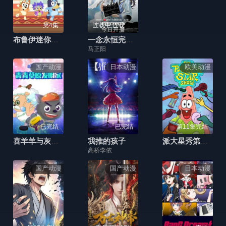
第4集
连载中 连载到5集
布鲁伊迷你剧第二季(英文版)
一念永恒完结季
马正阳
国产动漫
日本动漫
欧美动漫
已完结
已完结
第11集完结
喜羊羊与灰太狼青青草原发明家
我推的孩子
派大星秀第二季(英文版)
高桥李依
国产动漫
国产动漫
日本动漫