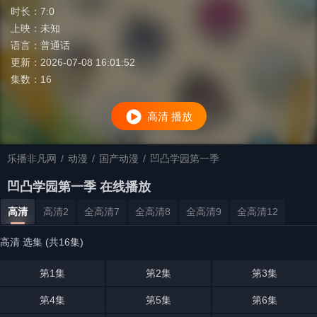
时长：
7:0
上映：
未知
语言：
普通话
更新：
2026-07-08 16:01:52
集数：
16
高清 播放
乐播非凡网
/
动漫
/
国产动漫
/
凹凸学园第一季
凹凸学园第一季 在线播放
高清
高清2
全高清7
全高清8
全高清9
全高清12
高清 选集 (共16集)
第1集
第2集
第3集
第4集
第5集
第6集