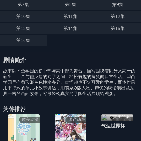
第7集
第8集
第9集
第10集
第11集
第12集
第13集
第14集
第15集
第16集
剧情简介
故事以凹凸学园的初中部与高中部为舞台，描写围绕着刚升入高一的
新生——金与他身边的同学之间，轻松有趣的搞笑向日常生活。凹凸
学园里有着形形色色性格各异、古怪却也不失可爱的学生，而本作采
用平行式的单元小故事讲述，用萌系Q版人物、声优的诙谐演出及别
具一格的画面效果，将最轻松真实的学园生活展现给观众。
为你推荐
更新至21集
欧美动漫
国产动漫
国产动漫
气运世界杯，我能复制所有球星技能