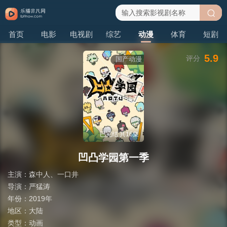
搜
首页
电影
电视剧
综艺
动漫
体育
短剧
索
5.9
评分
国产动漫
已完结 共16集
凹凸学园第一季
主演：
森中人
、
一口井
导演：
严猛涛
年份：
2019年
地区：
大陆
类型：
动画