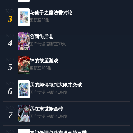
花仙子之魔法香对论
3
更新至22集
谷雨街后巷
4
国产动漫
更新至03集
神的欲望游戏
5
更新至165集
我的师傅每到大限才突破
6
国产动漫
更新至104集
我在末世搬金砖
7
国产动漫
更新至104集
掌门低调点动态漫画第三季