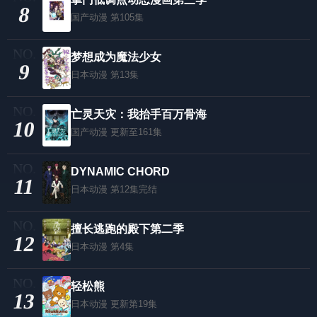
8
国产动漫
第105集
梦想成为魔法少女
9
日本动漫
第13集
亡灵天灾：我抬手百万骨海
10
国产动漫
更新至161集
DYNAMIC CHORD
11
日本动漫
第12集完结
擅长逃跑的殿下第二季
12
日本动漫
第4集
轻松熊
13
日本动漫
更新第19集