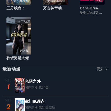
第27集完结
更新至第07集
完结
三分续命：怒怼系统，遇强则强
万古神帝动画版
BanGDream!第三季
爱美,大冢纱英,西本里美,大桥彩香,伊藤彩沙,相羽爱奈,工藤晴香,中岛由贵,樱川惠,志崎桦音,小原莉子,仓知玲凤,纺木吏佐,佐仓绫音,三泽纱千香,加藤英美里,日笠阳子,金元寿子,前岛亚美
国产动漫
第14集
软饭男是大佬
最新动漫
更多
光阴之外
1
国产动漫
第34集
掌门低调点
2
国产动漫
第24集完结