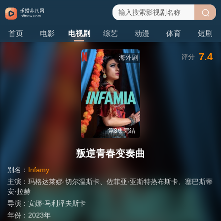
搜
首页
电影
电视剧
综艺
动漫
体育
短剧
索
7.4
评分
海外剧
第8集完结
叛逆青春变奏曲
别名：
Infamy
主演：
玛格达莱娜·切尔温斯卡
、
佐菲亚·亚斯特热布斯卡
、
塞巴斯蒂
安·拉赫
导演：
安娜·马利泽夫斯卡
年份：
2023年