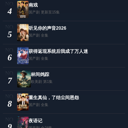
南戏
4
国产剧
更新至15集
听见你的声音2026
5
国产剧
全集
获得返现系统后我成了万人迷
6
国产剧
全集
林间鸽踪
7
欧美剧
第1集
重生真仙，了结尘间恩怨
8
国产剧
全集
夜语记
9
国产剧
全24集