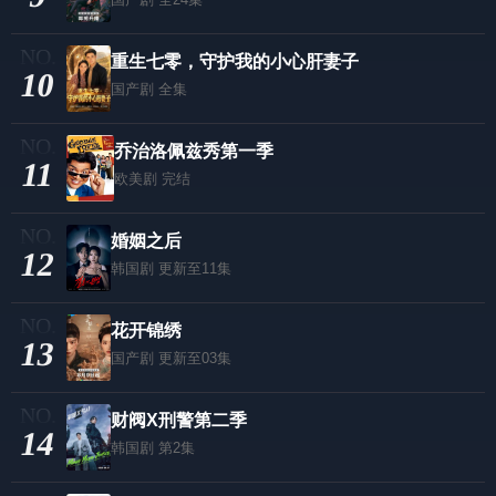
重生七零，守护我的小心肝妻子
10
国产剧
全集
乔治洛佩兹秀第一季
11
欧美剧
完结
婚姻之后
12
韩国剧
更新至11集
花开锦绣
13
国产剧
更新至03集
财阀X刑警第二季
14
韩国剧
第2集