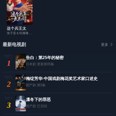
全集
这个兵王太无敌
张子安＆邹漪琳＆江路祺
最新电视剧
更多
告白：第25年的秘密
1
日本剧
更新第05集
梅绽芳华·中国戏剧梅花奖艺术家口述史
2
国产剧
第5集
凛冬下的罪恶
3
国产剧
已完结