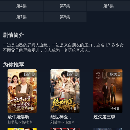
第4集
第5集
第6集
第7集
第8集
剧情简介
一边是自己的罗姆人血统，一边是来自朋友的压力，这名 17 岁少女
不顾父母的严格规训，立志成为一名嘻哈音乐人。
为你推荐
国产剧
国产剧
欧美剧
全集
全集
全4集
放牛娃靠听心声寻宝整座大山
绝世神医，纵横都市
过失第三季
赵书苑＆杨林涛＆张世顺＆江路祺
刘哲宇＆瑾萱＆江路祺＆郭殿财