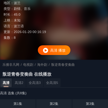
地区：
波兰
类型：
剧情
、
音乐
时长：
45:0
上映：
未知
语言：
波兰语
更新：
2026-01-20 00:16:19
集数：
8
高清 播放
乐播非凡网
/
电视剧
/
海外剧
/
叛逆青春变奏曲
叛逆青春变奏曲 在线播放
高清
高清2
全高清3
全高清5
高清 选集 (共8集)
第1集
第2集
第3集