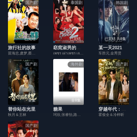
国产剧
泰国剧
韩国剧
已完结
已完结
已完结 共8集
旅行社的故事
窈窕淑男的日记2
某一天2021
苗海忠,虞梦,蔡明,英壮,张海燕,王玉宁
เพชร เผ่าเพชร เจริญสุข,ปิงปอง ธงชัย ทองกันทม,เต๋อ รัฐนันท์ จรรยาจิรวงศ์,พีค ภัทรศยา เครือสุวรรณศิริ
车胜元,金秀贤
国产剧
海外剧
国产剧
全集
全8集
全集
替你站在光里
糖果
穿越年代：下乡后我的滋润生活
秋月＆王林
珂欣,张睿怡,路昕,孙琰清
霍俊全＆冷梓昕
国产剧