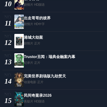
10
剧情片
HD国语
出走哥哥的彼界
11
剧情片
HD中字
港城大劫案
12
剧情片
正片
Trustor丑闻：瑞典金融案内幕
13
纪录片
正片
​完美世界剧场版九劫焚天​
14
动漫电影
正片
民间奇案录2026
15
悬疑片
HD国语