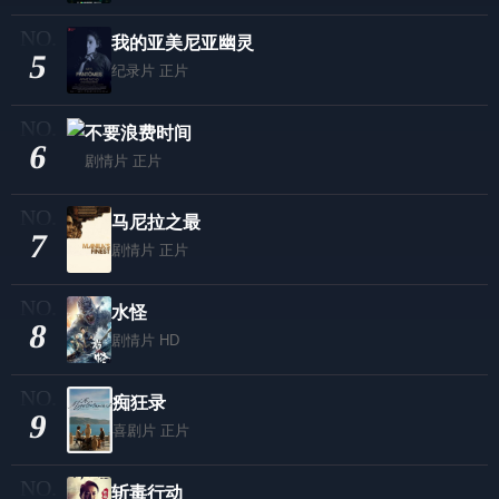
我的亚美尼亚幽灵
5
纪录片
正片
不要浪费时间
6
剧情片
正片
马尼拉之最
7
剧情片
正片
水怪
8
剧情片
HD
痴狂录
9
喜剧片
正片
斩毒行动