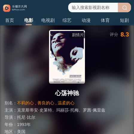
搜
首页
电影
电视剧
综艺
动漫
体育
短剧
索
8.3
评分
剧情片
心荡神驰
别名：
不羁的心 , 善良的心 , 温柔的心
主演：
克里斯蒂安·史莱特
、
玛丽莎·托梅
、
罗茜·佩雷兹
导演：
托尼·比尔
年份：
1993年
地区：
美国