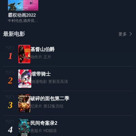
霸权动画2022
中村伦也,德井优,吉冈里帆,柄本佑,尾野真千子
最新电影
更多
基督山伯爵
1
动作片
正片
缎带骑士
2
动漫电影
更新至高清
破碎的面包第二季
3
纪录片
第12集完结
民间奇案录2
4
悬疑片
HD国语