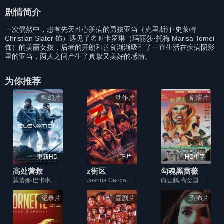
剧情简介
一次偶然中，患有先天性心脏病的男孩亚当（克里斯汀·史莱特
Christian Slater 饰）遇见了名叫卡罗琳（玛丽莎·托梅 Marisa Tomei
饰）的美丽女孩，后者的开朗和善良渐渐吸引了一直生活在疾病阴影
里的亚当，两人之间产生了真挚又美好的感情。
为你推荐
科幻片
动作片
剧情片
更新HD
正片
HD中字
高处营救
z街区
勾魂黑蔷薇
莫蕾娜·巴卡琳,安东尼·麦凯,麦蒂·哈森,Shauna,Earp,Danny,Boyd,Jr.,Kevin,Hummel,Dalila,Orozco,Dave,Malkoff,Drexel,James,Anthony,Perez,Gregg,S.,Perry,Mike,Hickman
Joshua Garcia,茱莉娅·巴雷托,Ian Veneracion
向云鹏,高念国,姜大川,张复周,锺明宏,龙威
纪录片
喜剧片
恐怖片