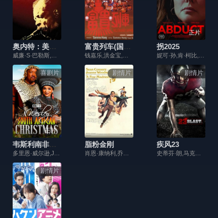
正片
奥内特：美国制造
富贵列车(国际版)
拐2025
威廉·S·巴勒斯,奥内特·科尔曼,约翰·佐丹奴
钱嘉乐,洪金宝,郑文雅,沈殿霞,狄威,钟镇涛,关之琳,元彪,曾志伟,林正英
妮可·孙,肯·柯比,Chris Riggi
喜剧片
剧情片
剧情片
正片
韦斯利南非圣诞节
脂粉金刚
疾风23
多里恩·威尔逊,Jasmine Guy,Terrence 'T.C.' Carson
肖恩·康纳利,乔安娜·伍德沃德,珍·茜宝
史蒂芬·朗,马克斯·阿德勒,马克·哈普卡,阿丽夏·维加,Kim Zimmer
剧情片