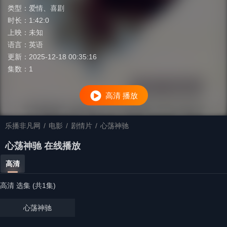
类型：
爱情
、
喜剧
时长：
1:42:0
上映：
未知
语言：
英语
更新：
2025-12-18 00:35:16
集数：
1
高清 播放
乐播非凡网
/
电影
/
剧情片
/
心荡神驰
心荡神驰 在线播放
高清
高清 选集 (共1集)
心荡神驰