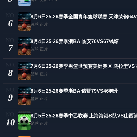
8月6日25-26赛季全国青年篮球联赛 天津荣钢64
6
篮球
正片
8月4日25-26赛季浙BA 临安76VS67钱塘
7
篮球
正片
7月6日25-26赛季男篮世预赛美洲赛区 乌拉圭VS
8
篮球
正片
8月6日25-26赛季浙BA 诸暨79VS46嵊州
9
篮球
正片
8月5日25-26赛季中乙联赛 上海海港B队VS山西
10
足球
正片