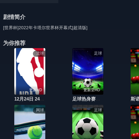
剧情简介
[世界杯]2022年卡塔尔世界杯开幕式[超清版]
为你推荐
篮球
足球
更新HD
更新至HD
12月24日 24-25赛季NBA常规赛 凯尔特人VS魔术
足球热身赛：凯尔特人VSAV米兰20260725
网球
足球