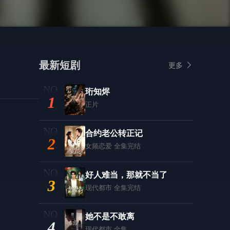
最新短剧
更多
珩知烬
1
正片
合约老公转正记
2
女频恋爱
全集完结
好人难当，那就不当了
3
现代都市
全集完结
她不是不敢离
4
现代都市
全集