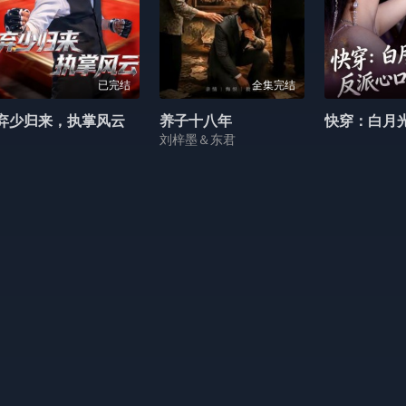
已完结
全集完结
弃少归来，执掌风云
养子十八年
刘梓墨＆东君