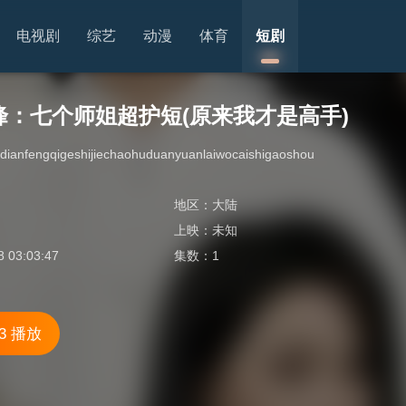
电视剧
综艺
动漫
体育
短剧
峰：七个师姐超护短(原来我才是高手)
idianfengqigeshijiechaohuduanyuanlaiwocaishigaoshou
地区：
大陆
上映：
未知
8 03:03:47
集数：
1
3 播放