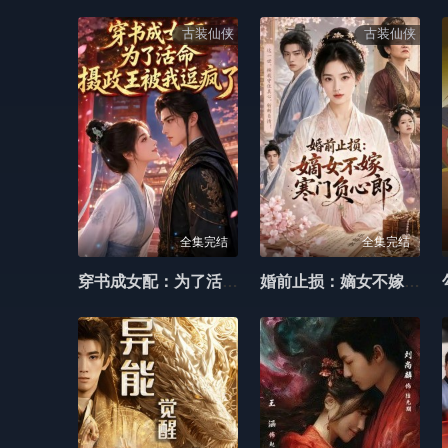
古装仙侠
古装仙侠
全集完结
全集完结
穿书成女配：为了活命，摄政王被我逗疯了
婚前止损：嫡女不嫁寒门负心郎