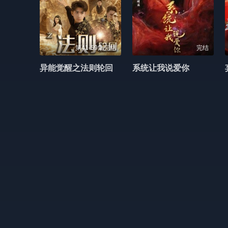
第41-59集完结
完结
异能觉醒之法则轮回
系统让我说爱你