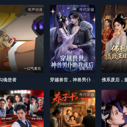
有声动漫
年代穿越
一口气看完
全集完结
勾魂使者
穿越兽世，神兽男仆助我成后
年代穿越