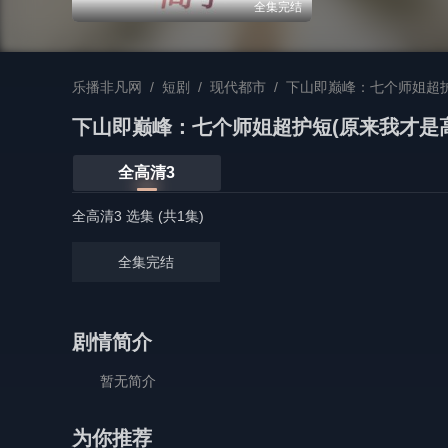
全集完结
乐播非凡网
/
短剧
/
现代都市
/
下山即巅峰：七个师姐超护
下山即巅峰：七个师姐超护短(原来我才是高
全高清3
全高清3 选集 (共1集)
全集完结
剧情简介
暂无简介
为你推荐