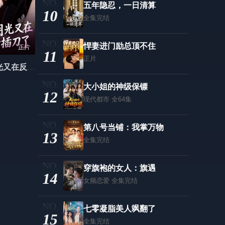
五年隐忍，一日清算
10
全集完结
悍妻进门励总顶不住
正片
11
正片
快穿：白月光又在反派心口插刀了.
大小姐的神级保镖
12
现代都市
全64集
第八号当铺：我掌万物
13
全集完结
穿旗袍的女人：旗遇
14
女频恋爱
全集完结
七零凝脂美人飒翻了
15
全集完结