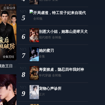
古装仙侠
开局虐渣，特工世子妃来自现代
5
全80集
别惹大小姐，她靠山是哮天犬
6
现代都市
全86集
她的蜜刃
7
全集
全集完结
佛系废后，摄政王日日破防
寿宴掀桌，隐忍四年我封神
8
年代穿越
全80集
宠物心声诊所
9
正片