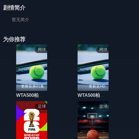
剧情简介
暂无简介
为你推荐
网球
网球
更新至第01集
更新至HD
WTA500柏林站女单第一二轮： 维基奇VS伊埃拉
WTA500柏林站女单女双第一轮：张帅VS穆霍娃
足球
篮球