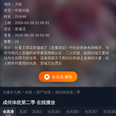
地区：
大陆
类型：
中国大陆
时长：
25分钟
上映：
2026-03-28 21:05:01
语言：
普通话
更新：
2026-06-29 16:01:50
集数：
24
简介：
社畜王翠花穿越成了《恶魔宠妃》中的必死角色庾晚音，与
同为现代人穿越的皇帝夏侯澹相认后，二人结盟，欲抵抗端王夏侯
泊与太后两方的迫害。适逢燕国王子图尔以和谈之名来到大夏，此
人暗怀对夏国的仇恨，受端王怂恿后
全高清 播放
乐播非凡网
/
动漫
/
国产动漫
/
成何体统第二季
成何体统第二季 在线播放
全高清
高清
高清2
全高清4
全高清5
全高清7
全高清