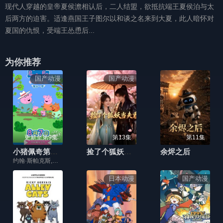
现代人穿越的皇帝夏侯澹相认后，二人结盟，欲抵抗端王夏侯泊与太
后两方的迫害。适逢燕国王子图尔以和谈之名来到大夏，此人暗怀对
夏国的仇恨，受端王怂恿后...
为你推荐
国产动漫
国产动漫
更新至第9集
第13集
第11集
小猪佩奇第十二季
捡了个狐妖当夫君
余烬之后
约翰·斯帕克斯,阿梅丽·碧·史密斯,理查德·赖丁斯,莫温娜·班克斯,Kira Monteith,Alice May
日本动漫
国产动漫