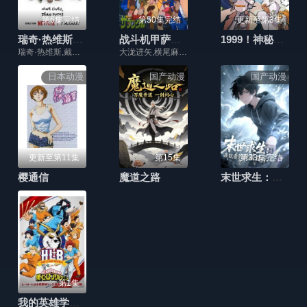
第6集完结
第50集完结
更新至第3集
瑞奇·热维斯之街猫一族
战斗机甲萨芬格尔
1999！神秘学对策部国语版
瑞奇·热维斯,戴安·摩根,汤姆·巴斯登,大卫·厄尔,乔·哈特利,安德鲁·布鲁克
大泷进矢,横尾麻里,岛津冴子,古川登志夫,山下启介,鳕子,二又一成,银河万丈,盐泽兼人,广森信吾,森功至
日本动漫
国产动漫
国产动漫
更新至第11集
第15集
第33集完结
樱通信
魔道之路
末世求生：我能看到隐藏提示
第1集
我的英雄学院特别篇