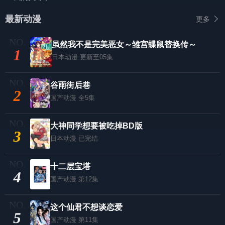
最新动漫
更多
虽然我不是完美恶女～雏宫蝶鼠替换传～
1
日本动漫
更新至05集
谷雨街后巷
2
国产动漫
全5集
大神同学想要被吃掉BD版
3
日本动漫
已完结
十二层宝塔
4
国产动漫
第12集
这个仙君不想谈恋爱
5
国产动漫
第11集