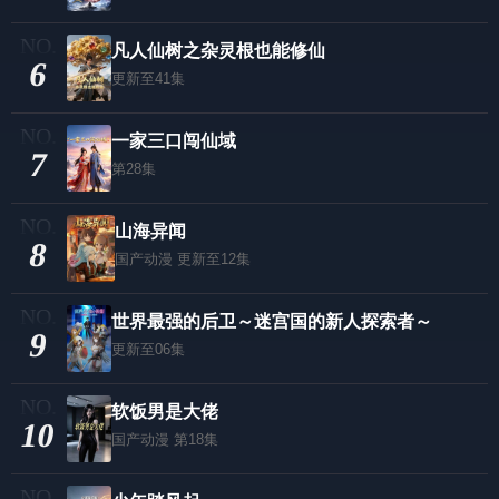
凡人仙树之杂灵根也能修仙
6
更新至41集
一家三口闯仙域
7
第28集
山海异闻
8
国产动漫
更新至12集
世界最强的后卫～迷宫国的新人探索者～
9
更新至06集
软饭男是大佬
10
国产动漫
第18集