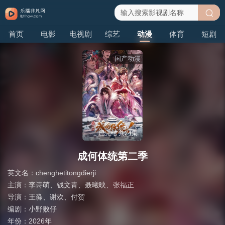
搜
首页
电影
电视剧
综艺
动漫
体育
短剧
索
国产动漫
已完结 共24集
成何体统第二季
英文名：
chenghetitongdierji
主演：
李诗萌
、
钱文青
、
聂曦映
、
张福正
导演：
王淼
、
谢欢
、
付贺
编剧：
小野败仔
年份：
2026年