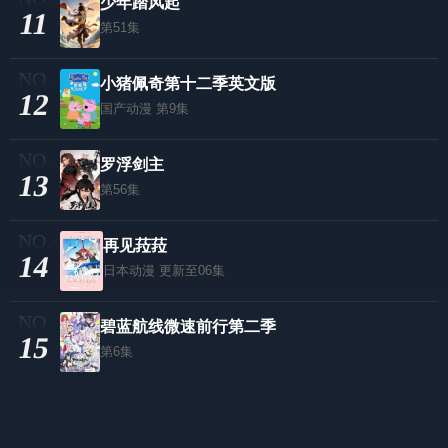
少年踏风起
11
第51集
小猪佩奇第十二季英文版
12
国产动漫
第9集
罗浮剑主
13
第56集
再见菈菈
14
日本动漫
更新至06集
碧蓝航线微速前行第二季
15
第6集