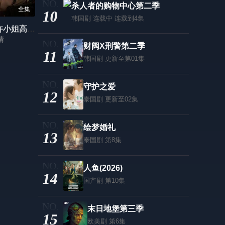
杀人者的购物中心第二季
全集
10
韩国剧
连载中 连载到4集
深情错付，许小姐高调离场
清
财阀X刑警第二季
11
韩国剧
更新至第01集
守护之爱
12
泰国剧
更新至02集
绘梦婚礼
13
泰国剧
第8集
人鱼(2026)
14
国产剧
第10集
末日地堡第三季
15
欧美剧
第6集