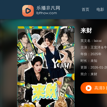
首页
电影
来财
国产剧
英文名：
laicai
主演：
王宜洋＆
年份：
2025年
时长：
未知
更新：
2026-01-2
简介：
来财
高清3