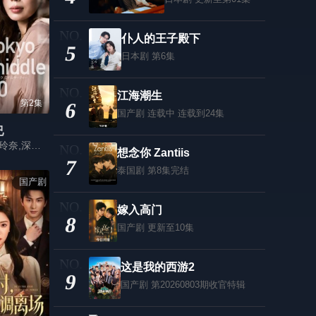
仆人的王子殿下
5
日本剧
第6集
江海潮生
第2集
6
国产剧
连载中 连载到24集
已
仲里依纱,能年玲奈,深川麻衣,渡边大知,朝井大智
想念你 Zantiis
7
泰国剧
第8集完结
国产剧
嫁入高门
8
国产剧
更新至10集
这是我的西游2
9
国产剧
第20260803期收官特辑