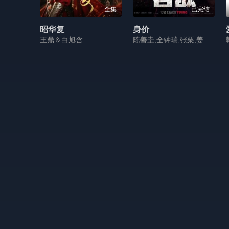
全集
已完结
昭华复
身价
王鼎＆白旭含
陈善圭,全钟瑞,张栗,姜吉宇