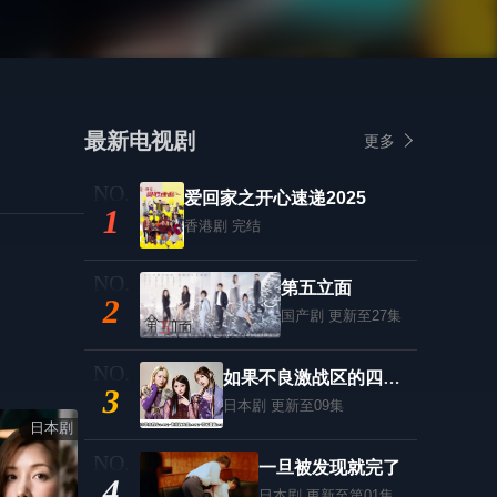
最新电视剧
更多
爱回家之开心速递2025
1
香港剧
完结
第五立面
2
国产剧
更新至27集
如果不良激战区的四天王转生成了偶像团体？
3
日本剧
更新至09集
日本剧
一旦被发现就完了
4
日本剧
更新至第01集