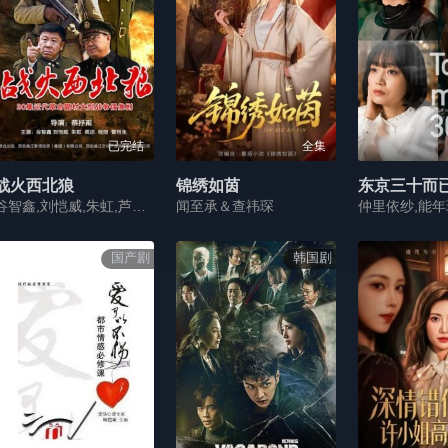
已完结
全集
战火西北狼
锦绣如茵
东京三十而
谷智鑫,刘恺威,朱虹,芦菲,刘滢
闻至承＆查祎琛
国产剧
韩国剧