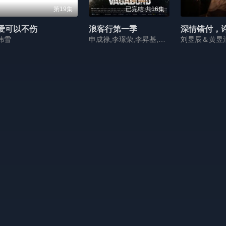
第19集
已完结 共16集
爱可以不伤
浪客行第一季
韩雪
申成禄,李璟荣,李昇基,裴秀智,郑满植,金民钟,白润植,文成根
刘昱辰＆黄昱