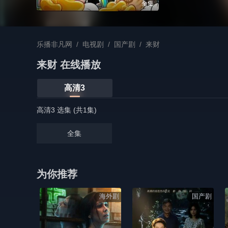
全集
乐播非凡网
/
电视剧
/
国产剧
/
来财
来财 在线播放
高清3
高清3 选集 (共1集)
全集
为你推荐
海外剧
国产剧