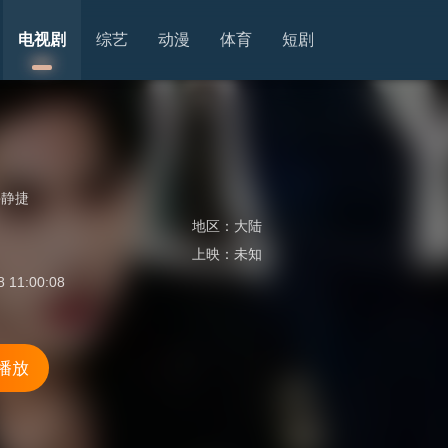
电视剧
综艺
动漫
体育
短剧
牛静捷
地区：
大陆
上映：
未知
8 11:00:08
 播放