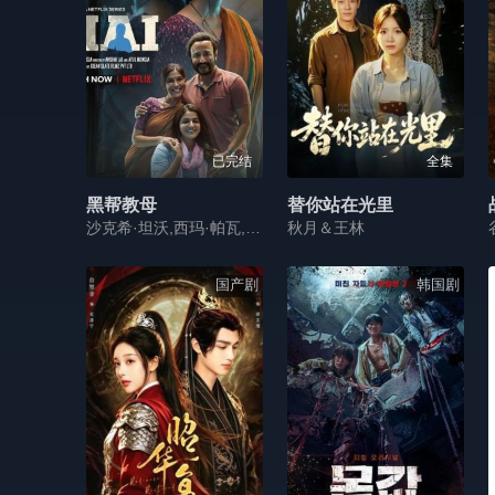
已完结
全集
黑帮教母
替你站在光里
沙克希·坦沃,西玛·帕瓦,拉伊玛·森
秋月＆王林
国产剧
韩国剧