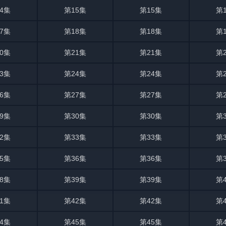
4集
第15集
第15集
第
7集
第18集
第18集
第
0集
第21集
第21集
第
3集
第24集
第24集
第
6集
第27集
第27集
第
9集
第30集
第30集
第
2集
第33集
第33集
第
5集
第36集
第36集
第
8集
第39集
第39集
第
1集
第42集
第42集
第
4集
第45集
第45集
第