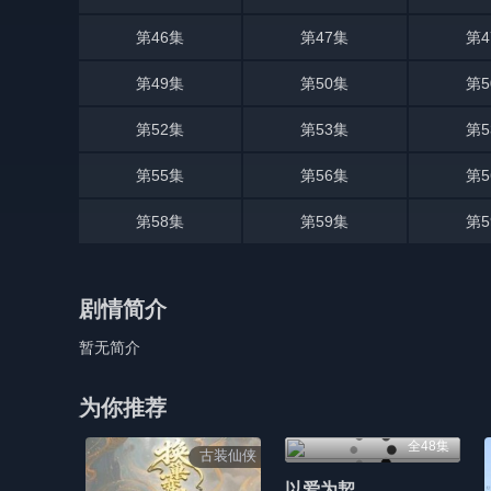
第46集
第47集
第4
第49集
第50集
第5
第52集
第53集
第5
第55集
第56集
第5
第58集
第59集
第5
剧情简介
暂无简介
为你推荐
全48集
古装仙侠
以爱为契