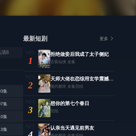
最新短剧
更多
高清8
拒绝做妾后我成了太子侧妃
1
古装仙侠
全集
天师大佬在恋综用玄学震撼全世界
2
现代都市
全集完结
03集
想你的第七个春日
07集
3
完结
10集
认亲当天遇见前男友
13集
4
现代都市
全集完结