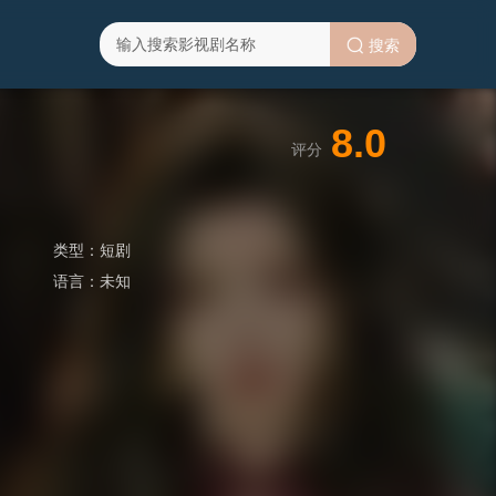
搜索
8.0
评分
类型：
短剧
语言：
未知