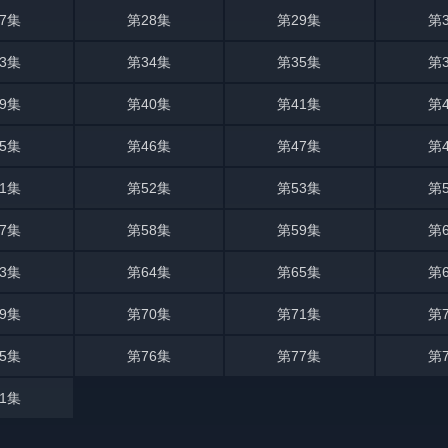
7集
第28集
第29集
第
3集
第34集
第35集
第
9集
第40集
第41集
第
5集
第46集
第47集
第
1集
第52集
第53集
第
7集
第58集
第59集
第
3集
第64集
第65集
第
9集
第70集
第71集
第
5集
第76集
第77集
第
1集