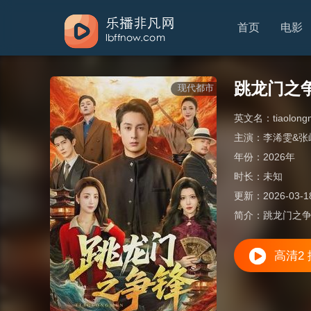
首页
电影
跳龙门之
现代都市
英文名：
tiaolon
主演：
李浠雯&张
年份：
2026年
时长：
未知
更新：
2026-03-1
简介：
跳龙门之
高清2