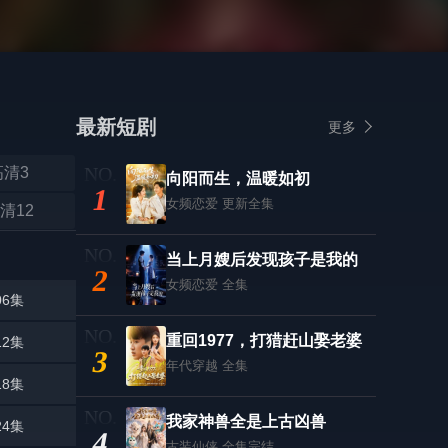
最新短剧
更多
高清3
向阳而生，温暖如初
1
女频恋爱
更新全集
清12
当上月嫂后发现孩子是我的
2
女频恋爱
全集
06集
重回1977，打猎赶山娶老婆
12集
3
年代穿越
全集
18集
我家神兽全是上古凶兽
24集
4
古装仙侠
全集完结