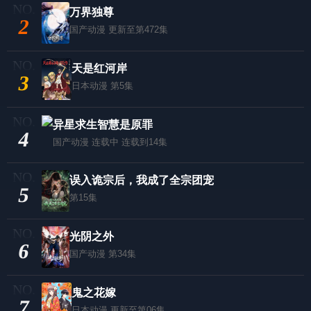
万界独尊
2
国产动漫
更新至第472集
天是红河岸
3
日本动漫
第5集
异星求生智慧是原罪
4
国产动漫
连载中 连载到14集
误入诡宗后，我成了全宗团宠
5
第15集
光阴之外
6
国产动漫
第34集
鬼之花嫁
7
日本动漫
更新至第06集