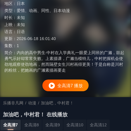
地区：
日本
类型：
爱情
、
动画
、
同性
、
日本动漫
时长：
未知
上映：
未知
语言：
日语
更新：
2026-06-18 16:01:40
集数：
1
简介：
内向的高中男生‧中村在入学典礼一眼爱上同班的广濑，鼓起
勇气示好却常常失败。上素描课，广濑当模特儿，中村把握机会使
劲地观察使劲地画，然而隔壁女生川村画得更美！于是自称是川村
的粉丝，把她画的广濑素描画要走
全高清7 播放
乐播非凡网
/
动漫
/
加油吧，中村君！
加油吧，中村君！ 在线播放
全高清7
全高清8
全高清9
全高清10
全高清12