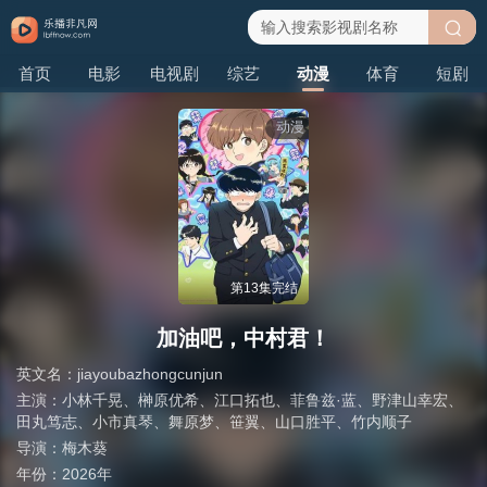
搜
首页
电影
电视剧
综艺
动漫
体育
短剧
索
动漫
第13集完结
加油吧，中村君！
英文名：
jiayoubazhongcunjun
主演：
小林千晃
、
榊原优希
、
江口拓也
、
菲鲁兹·蓝
、
野津山幸宏
、
田丸笃志
、
小市真琴
、
舞原梦
、
笹翼
、
山口胜平
、
竹内顺子
导演：
梅木葵
年份：
2026年