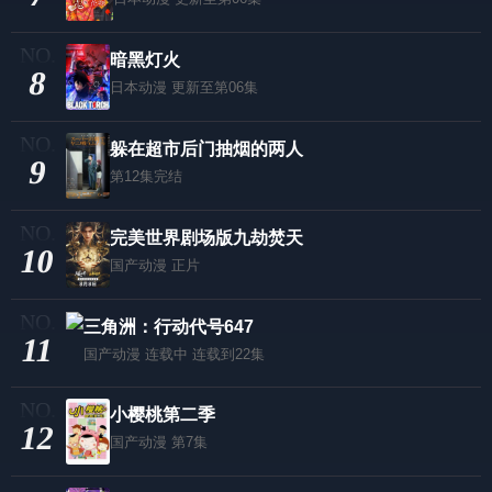
暗黑灯火
8
日本动漫
更新至第06集
躲在超市后门抽烟的两人
9
第12集完结
​完美世界剧场版九劫焚天​
10
国产动漫
正片
三角洲：行动代号647
11
国产动漫
连载中 连载到22集
小樱桃第二季
12
国产动漫
第7集