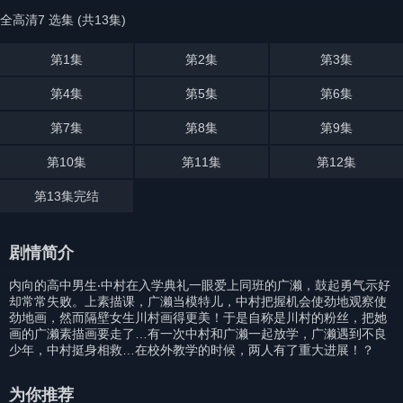
全高清7 选集 (共13集)
第1集
第2集
第3集
第4集
第5集
第6集
第7集
第8集
第9集
第10集
第11集
第12集
第13集完结
剧情简介
内向的高中男生‧中村在入学典礼一眼爱上同班的广濑，鼓起勇气示好
却常常失败。上素描课，广濑当模特儿，中村把握机会使劲地观察使
劲地画，然而隔壁女生川村画得更美！于是自称是川村的粉丝，把她
画的广濑素描画要走了…有一次中村和广濑一起放学，广濑遇到不良
少年，中村挺身相救…在校外教学的时候，两人有了重大进展！？
为你推荐