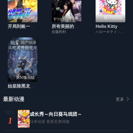
第40集已完结
第1集
第13话完结
开局到账一万亿，我才是真大佬
所有美丽的怪物
Hello Kitty 苹果森林 第二季
佐藤胜利
ハローキティ：林原めぐみ ミミィ：冨永みーな プルルー
国产动漫
第50集完结
始皇陵黑龙：从吃泥开始化龙
最新动漫
更多
成长秀～向日葵马戏团～
1
日本动漫
更新至第06集