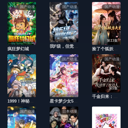
国产动漫
国产动漫
国产动漫
第36集
已完结
第13集
我F级，但觉醒了唯一隐藏职业
疯狂梦幻城
捡了个狐妖当夫君
国产动漫
国产动漫
第5集
更新至03集
更新至13集
千金归来：我清算了枕边人
1999！神秘学对策部英配版
星卡梦少女5奇迹绽放
国产动漫
日本动漫