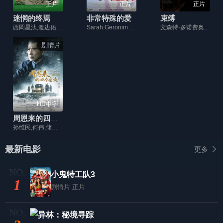
正片
正片
正片
迷惘的终焉
非常特殊的爱
束缚
西岡星汰,渡边佑太朗,松本妃代,三浦獠太,乃中瑞生,中山翔貴,コウメ太夫,後藤剛範,森下能幸,池谷伸枝,前野朋哉,草村礼子,平泉成
Sarah Geronimo,约翰·洛伊·克鲁兹
文森特·多诺费奥,朱莉娅·奥蒙德,吉娜·菲利普斯,杰克·韦伯,康纳·莱斯利
剧情片
HD中字
周恩来的四个昼夜
孙维民,何伟,储智博,牛犇,郝岩,柏青
最新电影
更多
小鬼特工队3
1
剧情片
正片
异林：秘境寻踪