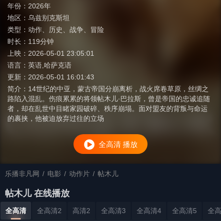
年份：
2026年
地区：
乌兹别克斯坦
类型：
动作
、
历史
、
战争
、
冒险
时长：
119分钟
上映：
2026-05-01 23:05:01
语言：
英语,哈萨克语
更新：
2026-05-01 16:01:43
简介：
14世纪的中亚，蒙古帝国分崩离析，战火席卷草原，丝绸之
路陷入混乱。伤痕累累的将领帖木儿·巴拉斯，曾是帝国的忠诚追随
者，却在乱世中目睹家园破碎、秩序崩塌。面对盟友的背叛与命运
的裹挟，他被迫放弃过往的立场
全高清 播放
乐播非凡网
/
电影
/
动作片
/
帖木儿
帖木儿 在线播放
全高清
全高清2
高清2
全高清3
全高清4
全高清5
全高