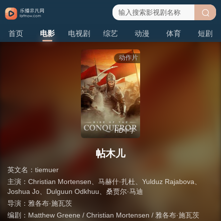
搜
首页
电影
电视剧
综艺
动漫
体育
短剧
索
动作片
HD中字
帖木儿
英文名：
tiemuer
主演：
Christian Mortensen
、
马赫什·扎杜
、
Yulduz Rajabova
、
Joshua Jo
、
Dulguun Odkhuu
、
桑贾尔·马迪
导演：
雅各布·施瓦茨
编剧：
Matthew Greene / Christian Mortensen / 雅各布·施瓦茨