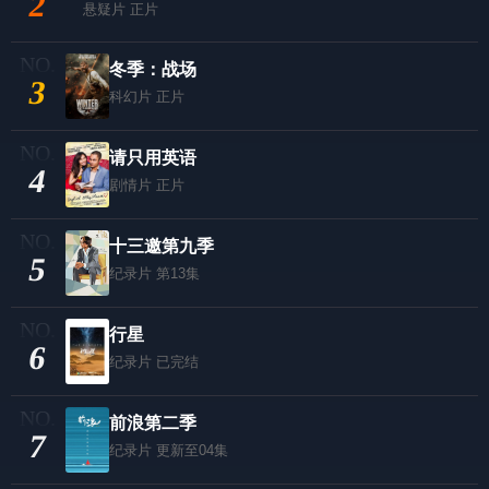
2
悬疑片
正片
冬季：战场
3
科幻片
正片
请只用英语
4
剧情片
正片
十三邀第九季
5
纪录片
第13集
行星
6
纪录片
已完结
前浪第二季
7
纪录片
更新至04集