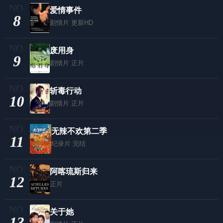
爱情事件
8
剧情片
更新HD
废用身
9
剧情片
正片
斩毒行动
10
剧情片
正片
无辣不欢第二季
11
纪录片
完结
阿喀琉斯归来
12
正片
关于她
13