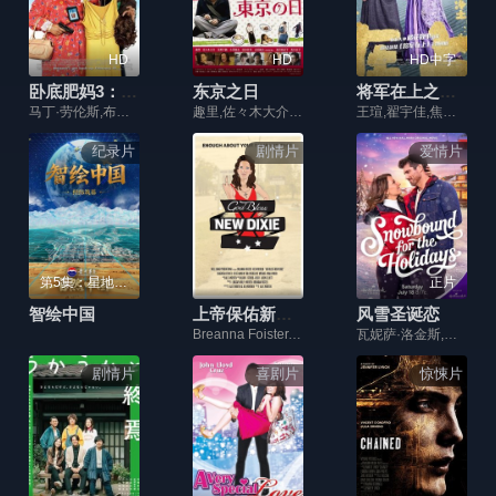
HD
HD
HD中字
卧底肥妈3：绝地奶爸
东京之日
将军在上之极乐净土
马丁·劳伦斯,布兰登·T·杰克逊,杰西卡·卢卡斯,费松·拉夫,波茜娅·道布尔戴
趣里,佐々木大介,浅野千鶴,小澤雄志,田中佐季,山田純大,渡辺真起子,香川京子
王瑄,翟宇佳,焦雯倩
纪录片
剧情片
爱情片
第5集：星地织网 完结
正片
智绘中国
上帝保佑新迪克西
风雪圣诞恋
Breanna Foister,Chelsea Atkins,Aaron Ballard,Mark Campbell,George Carruth
瓦妮萨·洛金斯,马库斯·罗斯纳,凯西·格林伍德,罗恩·利,斯凯沃克·休斯,塞恩·库伦,凯特·德拉蒙德,Nelu Handa,克里斯·法夸尔,丽莎·克罗马蒂
剧情片
喜剧片
惊悚片