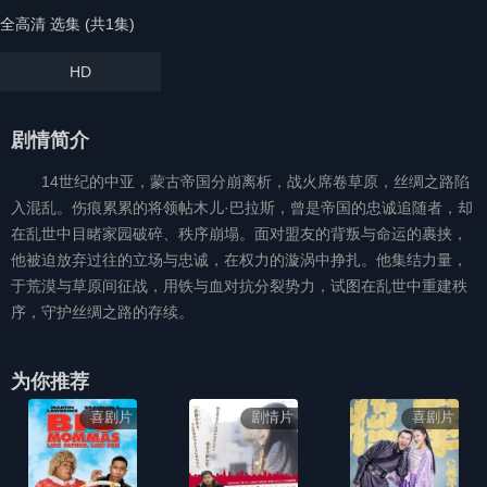
全高清 选集 (共1集)
HD
剧情简介
14世纪的中亚，蒙古帝国分崩离析，战火席卷草原，丝绸之路陷
入混乱。伤痕累累的将领帖木儿·巴拉斯，曾是帝国的忠诚追随者，却
在乱世中目睹家园破碎、秩序崩塌。面对盟友的背叛与命运的裹挟，
他被迫放弃过往的立场与忠诚，在权力的漩涡中挣扎。他集结力量，
于荒漠与草原间征战，用铁与血对抗分裂势力，试图在乱世中重建秩
序，守护丝绸之路的存续。
为你推荐
喜剧片
剧情片
喜剧片