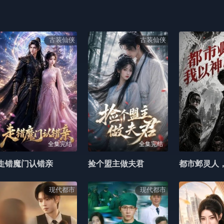
古装仙侠
古装仙侠
全集完结
全集完结
走错魔门认错亲
捡个盟主做夫君
现代都市
现代都市