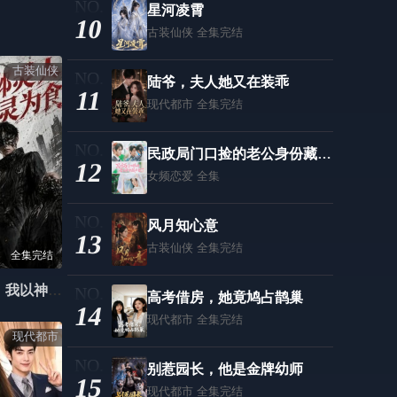
星河凌霄
10
古装仙侠
全集完结
古装仙侠
陆爷，夫人她又在装乖
11
现代都市
全集完结
民政局门口捡的老公身份藏不住了
12
女频恋爱
全集
风月知心意
13
古装仙侠
全集完结
全集完结
都市邺灵人，我以神灵为食
高考借房，她竟鸠占鹊巢
14
现代都市
全集完结
现代都市
别惹园长，他是金牌幼师
15
现代都市
全集完结