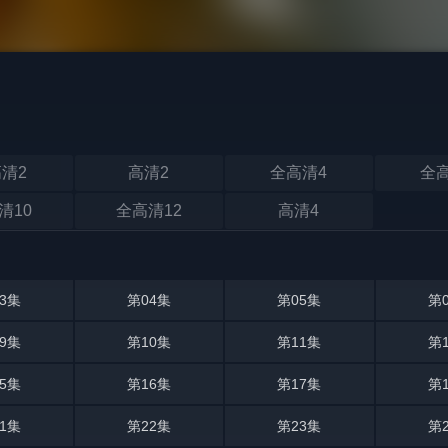
清2
高清2
全高清4
全
清10
全高清12
高清4
3集
第04集
第05集
第
9集
第10集
第11集
第
5集
第16集
第17集
第
1集
第22集
第23集
第