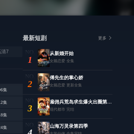
最新短剧
更多
高清7
从新婚开始
1
女频恋爱
全集
傅先生的掌心娇
2
女频恋爱
更新全集
06集
雇佣兵荒岛求生爆火出圈第二季
12集
3
现代都市
完结
18集
山海万灵录第四季
24集
4
古装仙侠
全集完结