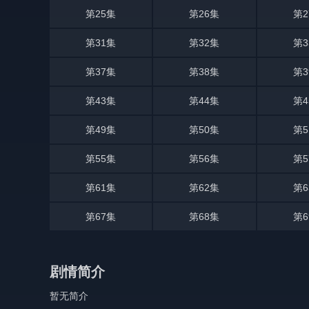
第25集
第26集
第2
第31集
第32集
第3
第37集
第38集
第3
第43集
第44集
第4
第49集
第50集
第5
第55集
第56集
第5
第61集
第62集
第6
第67集
第68集
第6
剧情简介
暂无简介