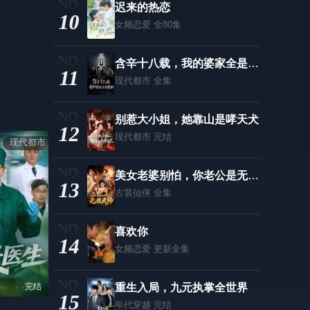
迟来的热恋
10
女频恋爱
全80集
含辛十八载，我的婆家全是假的
11
现代都市
全集
别惹大小姐，她靠山是哮天犬
12
现代都市
完结
现代都市
美女老婆别怕，你老公是无敌天师
13
古装仙侠
全集
喜欢你
14
女频恋爱
更新全集
完结
重生入局，九元执掌全世界
15
年代穿越
完结