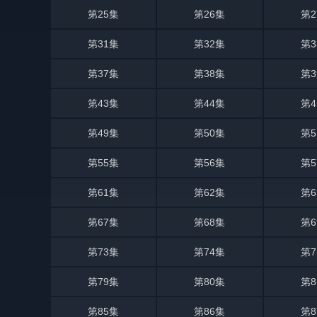
第25集
第26集
第2
第31集
第32集
第3
第37集
第38集
第3
第43集
第44集
第4
第49集
第50集
第5
第55集
第56集
第5
第61集
第62集
第6
第67集
第68集
第6
第73集
第74集
第7
第79集
第80集
第8
第85集
第86集
第8