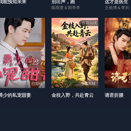
我能预知未来
别出声，跑
这才是医生
陈雨萱＆郭亭亭
王裕博＆李兴
古装仙侠
已完结
全集完结
爵少的私宠甜妻
金枝入野，共赴青云
请君折腰