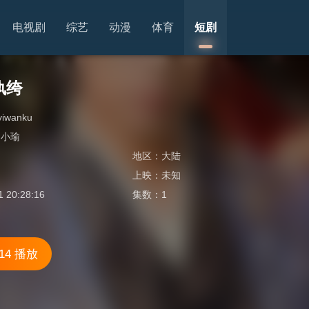
电视剧
综艺
动漫
体育
短剧
纨绔
iyiwanku
刘小瑜
地区：
大陆
上映：
未知
1 20:28:16
集数：
1
14 播放