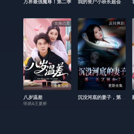
万界最强魔尊！第二季
我的丧尸小班长超会囤！2
女频恋爱
反转爽剧
全集完结
更新全集
八岁温差
沉没河底的妻子，第二天又回来了
明易&王夏桥