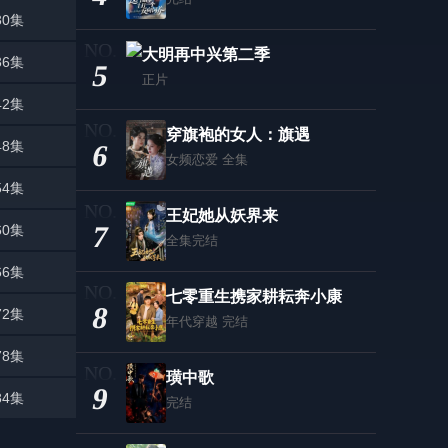
30集
大明再中兴第二季
36集
5
正片
42集
穿旗袍的女人：旗遇
48集
6
女频恋爱
全集
54集
王妃她从妖界来
7
60集
全集完结
66集
七零重生携家耕耘奔小康
8
72集
年代穿越
完结
78集
璜中歌
9
84集
完结