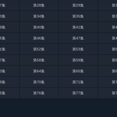
7集
第28集
第29集
第
3集
第34集
第35集
第
9集
第40集
第41集
第
5集
第46集
第47集
第
1集
第52集
第53集
第
7集
第58集
第59集
第
3集
第64集
第65集
第
9集
第70集
第71集
第
5集
第76集
第77集
第