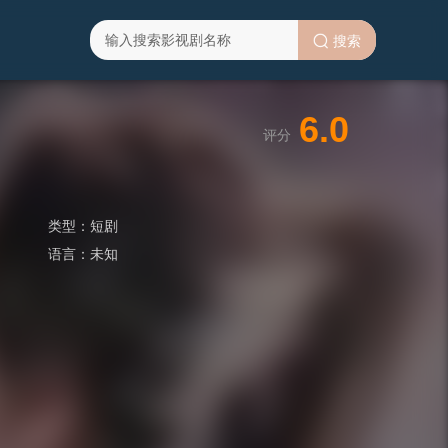
搜索
6.0
评分
类型：
短剧
语言：
未知