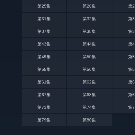
第25集
第26集
第2
第31集
第32集
第3
第37集
第38集
第3
第43集
第44集
第4
第49集
第50集
第5
第55集
第56集
第5
第61集
第62集
第6
第67集
第68集
第6
第73集
第74集
第7
第79集
第80集