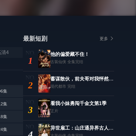
最新短剧
更多
高清4
他的偏爱藏不住！
1
古装仙侠
全集完结
蓄谋散伙，前夫哥对我怦然心动
2
现代都市
完结
06集
看我小妹勇闯千金文第1季
12集
3
正片
18集
异世雇工：山庄通异界古人来打工
24集
4
古装仙侠
全集完结