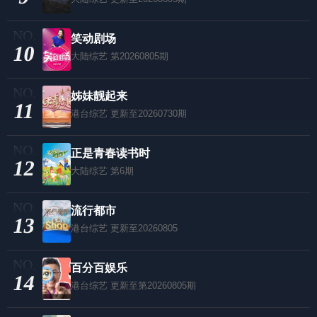
笑动剧场
10
大陆综艺
第20260805期
姊妹靓起来
11
港台综艺
更新至20260730期
正是青春读书时
12
大陆综艺
第6期
流行都市
13
港台综艺
更新至20260805
百分百娱乐
14
港台综艺
更新至第20260805期