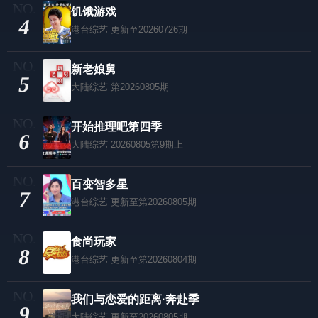
饥饿游戏
4
港台综艺
更新至20260726期
新老娘舅
5
大陆综艺
第20260805期
开始推理吧第四季
6
大陆综艺
20260805第9期上
百变智多星
7
港台综艺
更新至第20260805期
食尚玩家
8
港台综艺
更新至第20260804期
我们与恋爱的距离·奔赴季
9
大陆综艺
更新至20260805期