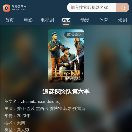
搜
首页
电影
电视剧
综艺
动漫
体育
短剧
索
欧美综艺
第8期完结
追谜探险队第六季
英文名：
zhuimitanxianduidiliuji
主演：
乔什·盖茨 杰西卡·乔博特 菲尔·托雷斯
年份：
2023年
地区：
美国
类型：
真人秀