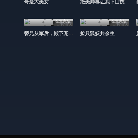
哥是大美女
绝美师尊让我下山找明星老婆
全集完结
全集完结
古装仙侠
古装仙侠
替兄从军后，殿下宠疯了
捡只狐妖共余生