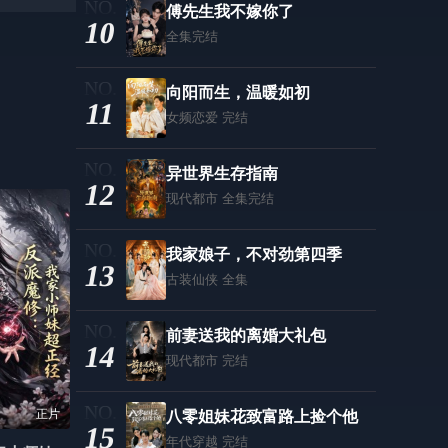
傅先生我不嫁你了
10
全集完结
向阳而生，温暖如初
11
女频恋爱
完结
异世界生存指南
12
现代都市
全集完结
我家娘子，不对劲第四季
13
古装仙侠
全集
前妻送我的离婚大礼包
14
现代都市
完结
正片
八零姐妹花致富路上捡个他
15
年代穿越
完结