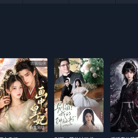
古装仙侠
全集完结
完结