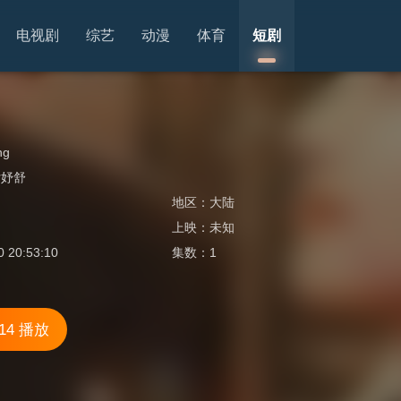
电视剧
综艺
动漫
体育
短剧
ng
付妤舒
地区：
大陆
上映：
未知
0 20:53:10
集数：
1
14 播放