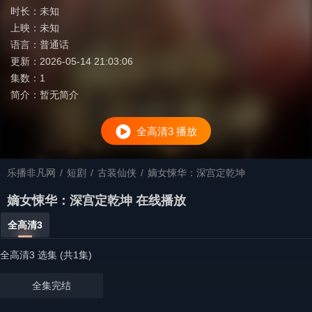
时长：
未知
上映：
未知
语言：
普通话
更新：
2026-05-14 21:03:06
集数：
1
简介：
暂无简介
全高清3 播放
乐播非凡网
/
短剧
/
古装仙侠
/
嫡女悚华：深宫定乾坤
嫡女悚华：深宫定乾坤 在线播放
全高清3
全高清3 选集 (共1集)
全集完结