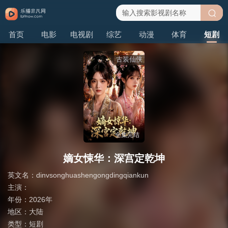
搜
首页
电影
电视剧
综艺
动漫
体育
短剧
索
古装仙侠
全集完结
嫡女悚华：深宫定乾坤
英文名：
dinvsonghuashengongdingqiankun
主演：
年份：
2026年
地区：
大陆
类型：
短剧