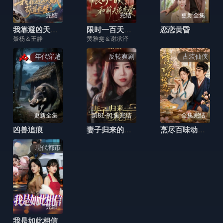
完结
完结
更新全集
我靠避凶天赋苟道长生
限时一百天，和前夫谈恋爱
恋恋黄昏
聂杨＆王静
黄雅雯＆谢承泽
年代穿越
反转爽剧
古装仙侠
更新全集
第81-91集完结
全集完结
凶兽追痕
妻子归来的秘密
烹尽百味动君心
现代都市
完结
我是如此相信