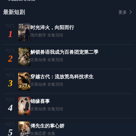
最新短剧
更多
时光淬火，向阳而行
1
现代都市
全集完结
解锁兽语我成为百兽团宠第二季
2
古装仙侠
全集完结
穿越古代：流放荒岛科技求生
3
古装仙侠
全集完结
锦缘喜事
4
古装仙侠
全集完结
傅先生的掌心娇
5
女频恋爱
全集