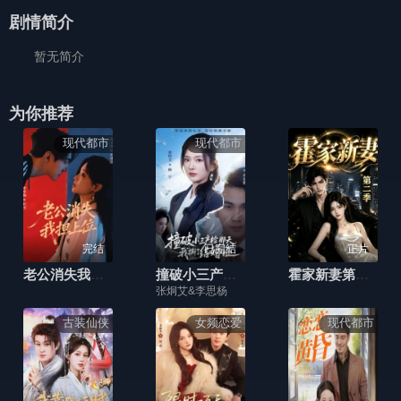
剧情简介
暂无简介
为你推荐
现代都市
现代都市
完结
已完结
正片
老公消失我担上位
撞破小三产检那天，我撕了结婚证
霍家新妻第二季
张炯艾&李思杨
古装仙侠
女频恋爱
现代都市