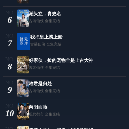
潮头立，青史名
6
古装仙侠
全集完结
我把皇上捞上船
7
古装仙侠
全集完结
好家伙，捡的宠物全是上古大神
8
古装仙侠
全集完结
唯君是归处
9
古装仙侠
全集完结
向阳而驰
10
现代都市
全集完结