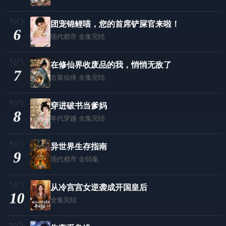
团宠锦鲤喵，您的首席铲屎官来啦！
6
现代都市
全集完结
在修仙界收废品的我，悄悄无敌了
7
古装仙侠
全集完结
穿进破书当爹妈
8
年代穿越
全集完结
异世界生存指南
9
现代都市
全65集
从冷宫宫女逆袭成开国皇后
10
全集完结