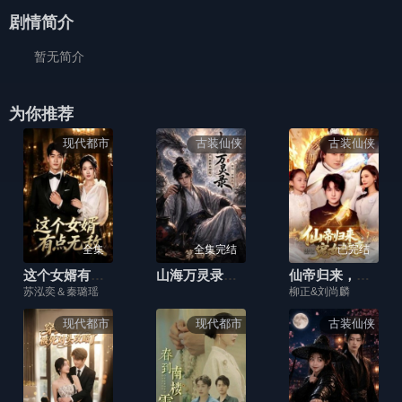
剧情简介
暂无简介
为你推荐
现代都市
古装仙侠
古装仙侠
全集
全集完结
已完结
这个女婿有点无敌
山海万灵录第四季
仙帝归来，宠女护妻
苏泓奕＆秦璐瑶
柳正&刘尚麟
现代都市
现代都市
古装仙侠