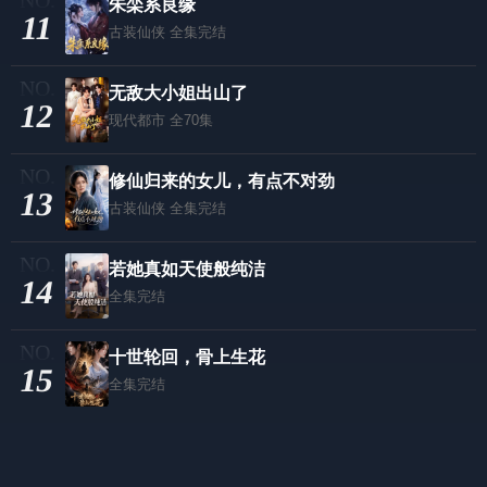
朱栾系良缘
11
古装仙侠
全集完结
无敌大小姐出山了
12
现代都市
全70集
修仙归来的女儿，有点不对劲
13
古装仙侠
全集完结
若她真如天使般纯洁
14
全集完结
十世轮回，骨上生花
15
全集完结