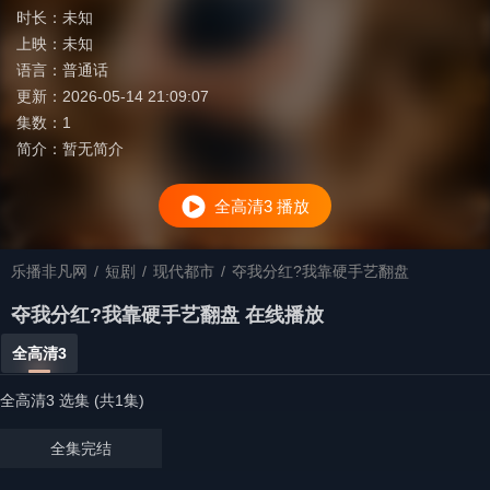
时长：
未知
上映：
未知
语言：
普通话
更新：
2026-05-14 21:09:07
集数：
1
简介：
暂无简介
全高清3 播放
乐播非凡网
/
短剧
/
现代都市
/
夺我分红?我靠硬手艺翻盘
夺我分红?我靠硬手艺翻盘 在线播放
全高清3
全高清3 选集 (共1集)
全集完结