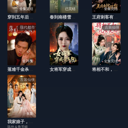
全集完结
已完结
全集完结
穿到五年后，被死对头攻略了
春到南楼雪尽处
王府刺客有点萌
现代都市
古装仙侠
全76集
正片
全集完结
落难千金杀疯了
女将军穿成受气包
将相不和，儿女先婚
古装仙侠
全集
我家娘子，不对劲第四季
陈外＆鲁芳岐