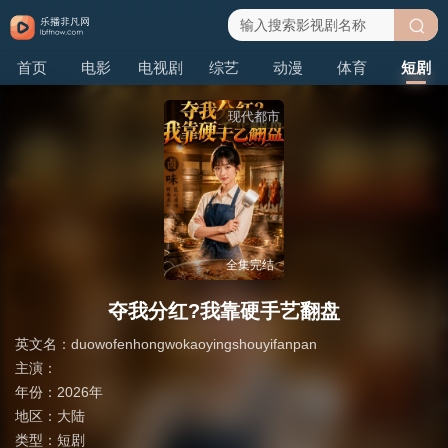
搜
首页
电影
电视剧
综艺
动漫
体育
短剧
索
现代都市
全集完结
夺我分红?我靠硬手艺翻盘
英文名：
duowofenhongwokaoyingshouyifanpan
主演：
年份：
2026年
地区：
大陆
类型：
短剧