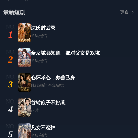
最新短剧
更多
沈氏封后录
1
全集完结
全京城都知道，那对父女是双坑
2
全集完结
心怀孝心，亦善己身
3
现代都市
全集完结
首辅娘子不好惹
4
正片
凡女不恋神
5
全集完结