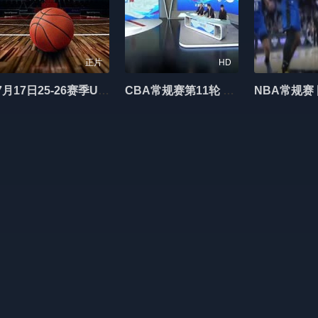
正片
HD
7月17日25-26赛季U17女蓝世界杯四分之一 西班牙VS新西兰
CBA常规赛第11轮 天津先行者VS北京北汽 20231202(杨健、焦健、曾令旭、拜月宁)