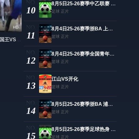
8月5日25-26赛季中乙联赛 湖北青年星VS江西庐山
10
足球
正片
HD
8月4日25-26赛季浙BA 上虞70VS79越城
11
篮球
正片
NBA常规赛 国王VS森林狼 20250204
8月4日25-26赛季全国青年篮球联赛 新疆广汇79VS73浙江稠州银行
12
篮球
正片
江山VS开化
13
篮球
正片
8月5日25-26赛季浙BA 浦江60VS67义乌
14
篮球
正片
8月5日25-26赛季足球热身 赛曼城VSK联赛全明星
15
足球
正片