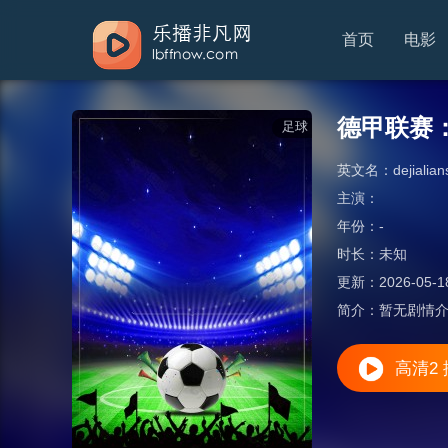
首页
电影
德甲联赛：
足球
英文名：
dejiali
主演：
年份：
-
时长：
未知
更新：
2026-05-1
简介：
暂无剧情
高清2