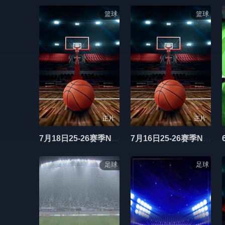
篮球
篮球
正片
正片
7月18日25-26赛季NBA夏季联赛 国王VS黄蜂
7月16日25-26赛季NBA夏季联赛 爵士VS马刺
足球
足球