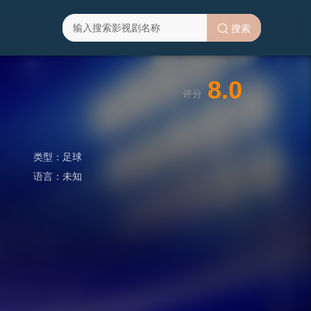
搜索
8.0
评分
类型：
足球
语言：
未知