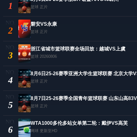
1
篮球
正片
磐安VS永康
2
篮球
正片
浙江省城市篮球联赛全场回放：越城VS上虞
3
篮球
20260806
8月6日25-26赛季亚洲大学生篮球联赛 北京大学
4
篮球
正片
8月7日25-26赛季全国青年篮球联赛 山东山高83
5
篮球
正片
WTA1000多伦多站女单第二轮：戴伊VS高芙
6
网球
更新至HD