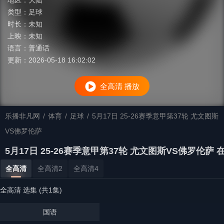
地区：
大陆
类型：
足球
时长：
未知
上映：
未知
语言：
普通话
更新：
2026-05-18 16:02:02
全高清 播放
乐播非凡网
/
体育
/
足球
/
5月17日 25-26赛季意甲第37轮 尤文图斯
VS佛罗伦萨
5月17日 25-26赛季意甲第37轮 尤文图斯VS佛罗伦萨
全高清
全高清2
全高清4
全高清 选集 (共1集)
国语