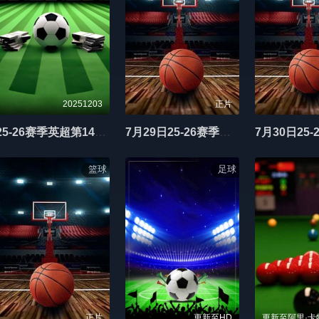
20251203
正片
25-26赛季英超第14轮全场回放：纽卡斯尔联2-2托特纳姆热刺
7月29日25-26赛季全国女子篮球锦标赛 武汉盛帆黄鹤71VS78北京师范大学
篮球
足球
正片
更新至HD