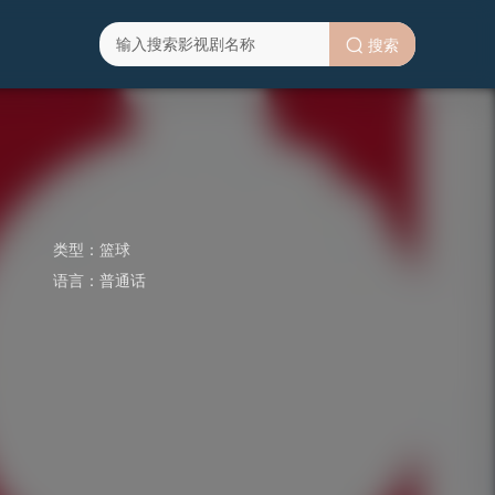
搜索
类型：
篮球
语言：
普通话