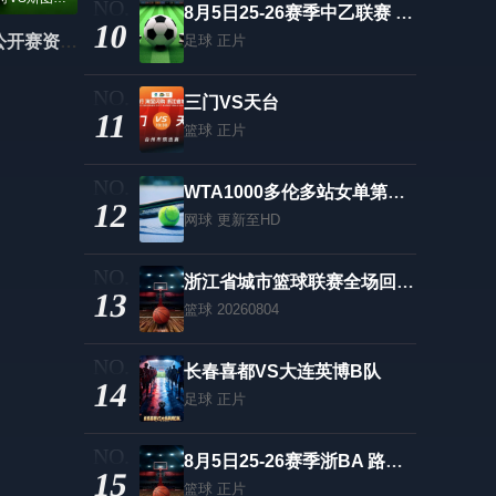
8月5日25-26赛季中乙联赛 上海海港B队VS山西崇德荣海
10
斯诺克英国公开赛资格赛第二轮
足球
正片
三门VS天台
11
篮球
正片
WTA1000多伦多站女单第一轮：王欣瑜VS卡萨金娜
12
网球
更新至HD
浙江省城市篮球联赛全场回放：上虞VS越城
13
篮球
20260804
长春喜都VS大连英博B队
14
足球
正片
8月5日25-26赛季浙BA 路桥80VS83温岭
15
篮球
正片