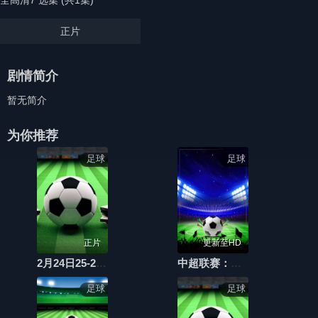
全高清7 选集 (共1集)
正片
剧情简介
暂无简介
为你推荐
足球
足球
正片
更新至HD
2月24日25-26赛季意甲联赛博洛尼亚VS乌迪内斯
中超联赛：河南俱乐部彩陶坊VS深圳新鹏城20260515
足球
足球