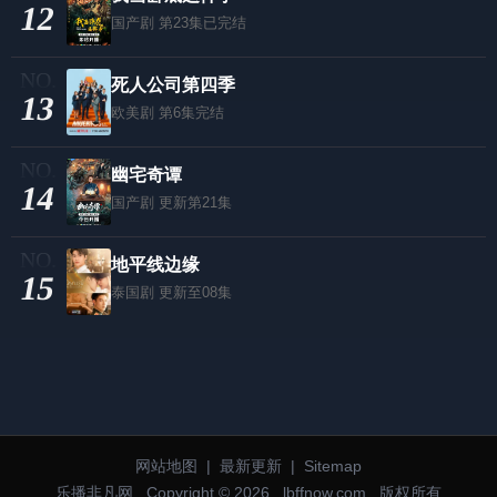
12
国产剧
第23集已完结
死人公司第四季
13
欧美剧
第6集完结
幽宅奇谭
14
国产剧
更新第21集
地平线边缘
15
泰国剧
更新至08集
网站地图
|
最新更新
|
Sitemap
乐播非凡网
Copyright © 2026
lbffnow.com
版权所有