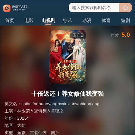
搜
首页
电影
电视剧
综艺
动漫
体育
短剧
索
5.0
评分
国产剧
全集
十倍返还！养女修仙我变强
英文名：
shibeifanhuanyangnvxiuxianwobianqiang
主演：
林少荣＆寇诗翎＆章谨之
年份：
2026年
地区：
大陆
类型：
短剧
、
古装仙侠
、
国产