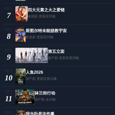
四大元素之火之爱链
7
泰国剧
更新至05集
斯图尔特未能拯救宇宙
8
欧美剧
更新至03集
第五立面
9
国产剧
更新至第28集
人鱼2026
10
国产剧
更新至第12集
砵兰街行动
11
国产剧
全24集
我当卧底这件事