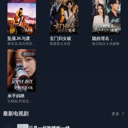
第6集
全集
全集
坠落JK与废人老师 第二课
玄门归女破家沉冤
隐姓埋名，我去当了上门女婿
桥本凉,高石明里,田村海琉,村上健志,小川暖奈,乐驱
黄婧童＆肖尧
敖日格乐＆张婉琳
韩国剧
更新至第4集
杀手妈咪
孔晓振,郑浚远,李相二,成东日
最新电视剧
更多