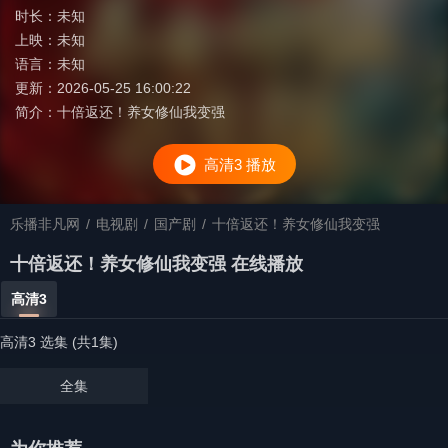
时长：
未知
上映：
未知
语言：
未知
更新：
2026-05-25 16:00:22
简介：
十倍返还！养女修仙我变强
高清3 播放
乐播非凡网
/
电视剧
/
国产剧
/
十倍返还！养女修仙我变强
十倍返还！养女修仙我变强 在线播放
高清3
高清3 选集 (共1集)
全集