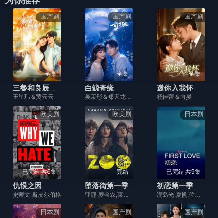
为你推荐
国产剧
国产剧
国产剧
全集
全集
全集
三餐和良辰之雾散归栖时
白鲸奇缘
邀你入我怀
王星玮＆黄云云
吴茉彤＆郑天龙＆王志豪＆刘倩宇＆梅先锋
杨佳蕾＆向昊
欧美剧
欧美剧
日本剧
已完结 共6集
完结
已完结 共9集
仇恨之因
堕落街第一季
初恋第一季
史蒂文·斯皮尔伯格
亚娜·麦金农,莱娜·乌泽多夫斯基,米开朗基罗·福尔图齐,莱娅·德林达,杰里迈亚·迈耶,布鲁诺·亚历山大,塞巴斯蒂安·乌泽多夫斯基,安杰丽娜·汉奇,贝恩德·霍尔谢尔,瓦莱丽·库克,格哈德·利伯曼,尼克·杰利拉伊,Tonio Arango,Stella Brückner,Dimitrij Schaad,Franz Schmidt,Heide Simon,Hildegard Schmahl
满岛光,夏帆,佐藤健,八木莉可子
日本剧
国产剧
国产剧