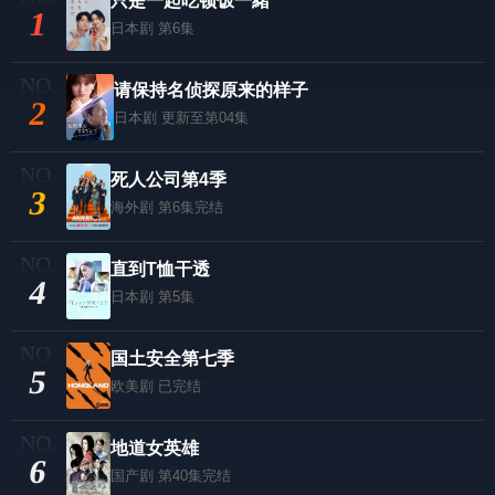
只是一起吃顿饭一緒
1
日本剧
第6集
请保持名侦探原来的样子
2
日本剧
更新至第04集
死人公司第4季
3
海外剧
第6集完结
直到T恤干透
4
日本剧
第5集
国土安全第七季
5
欧美剧
已完结
地道女英雄
6
国产剧
第40集完结