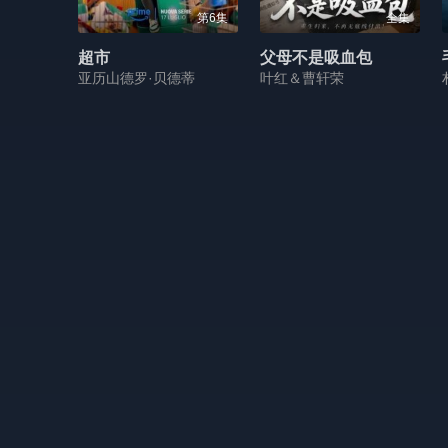
第6集
全集
超市
父母不是吸血包
亚历山德罗·贝德蒂
叶红＆曹轩荣