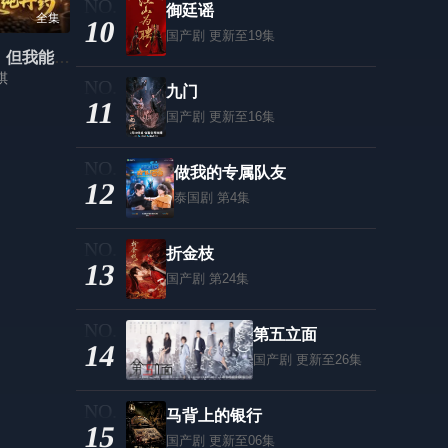
御廷谣
全集
10
国产剧
更新至19集
废丹房杂役，但我能提纯丹药
祺
九门
11
国产剧
更新至16集
做我的专属队友
12
泰国剧
第4集
折金枝
13
国产剧
第24集
第五立面
14
国产剧
更新至26集
马背上的银行
15
国产剧
更新至06集