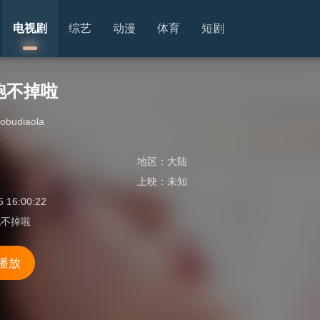
电视剧
综艺
动漫
体育
短剧
跑不掉啦
paobudiaola
野
地区：
大陆
上映：
未知
5 16:00:22
跑不掉啦
 播放