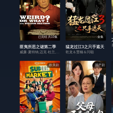
已完结 共10集
全集
匪夷所思之谜第二季
猛龙过江3之只手遮天
威廉·夏特纳,迈克·杜兰,里克·奥凯利
乾龙＆贾楠＆闫聪
欧美剧
国产剧