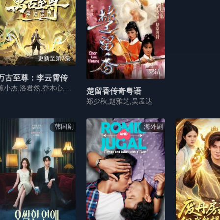
更新至第7集
完结
万古至尊：李云霄传
蕉小杰,洛君然,乔木心,王晶,祁尧,沉香,林玄,唐泽宗,西拉,祁悦,莞殇,萧篙,霜霜,狴犴,海银,南田
楚留香传奇粤语
郑少秋,赵雅芝,吴孟达
韩国剧
海外剧