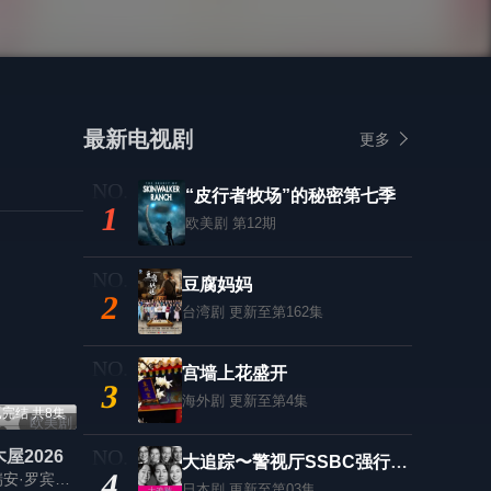
最新电视剧
更多
“皮行者牧场”的秘密第七季
1
欧美剧
第12期
豆腐妈妈
2
台湾剧
更新至第162集
宫墙上花盛开
3
海外剧
更新至第4集
完结 共8集
欧美剧
屋2026
大追踪〜警视厅SSBC强行犯系〜第二季
4
卢克·布雷西,瑞安·罗宾斯,克罗斯比·菲茨杰拉德,斯凯沃克·休斯,艾丽丝·哈尔西
日本剧
更新至第03集