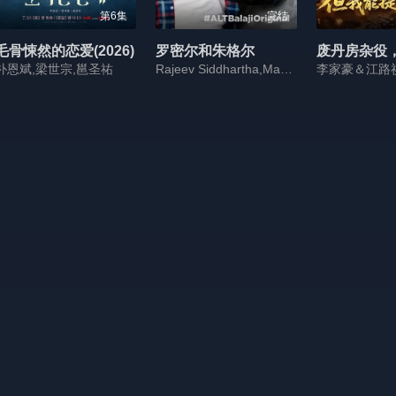
第6集
完结
毛骨悚然的恋爱(2026)
罗密尔和朱格尔
朴恩斌,梁世宗,邕圣祐
Rajeev Siddhartha,Manraj Singh,Srishti Ganguli Rindani,曼迪拉·贝迪
李家豪＆江路