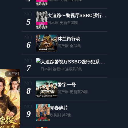
大追踪〜警视厅SSBC强行犯系〜 第二季
5
日本剧
更新至03集
砵兰街行动
6
国产剧
全24集
大追踪警视厅SSBC强行犯系 第二季
7
日本剧
连载中 连载到2集
国产剧
警字一号
8
国产剧
更新至24集
青春碎片
9
欧美剧
第2集