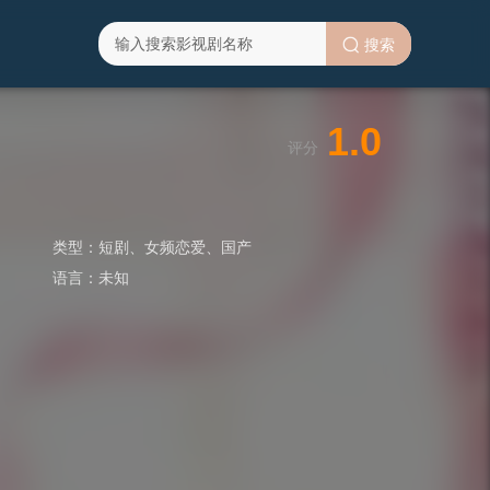
搜索
1.0
评分
类型：
短剧
、
女频恋爱
、
国产
语言：
未知