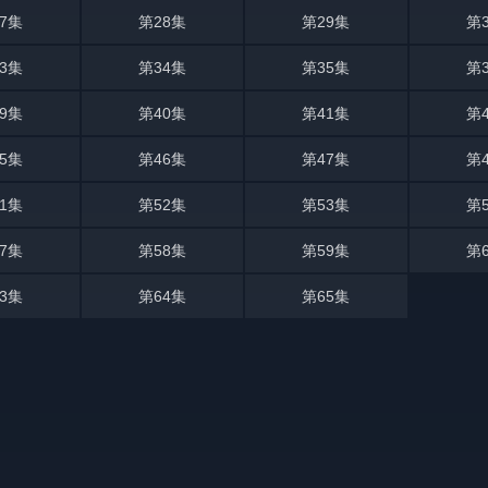
7集
第28集
第29集
第
3集
第34集
第35集
第
9集
第40集
第41集
第
5集
第46集
第47集
第
1集
第52集
第53集
第
7集
第58集
第59集
第
3集
第64集
第65集