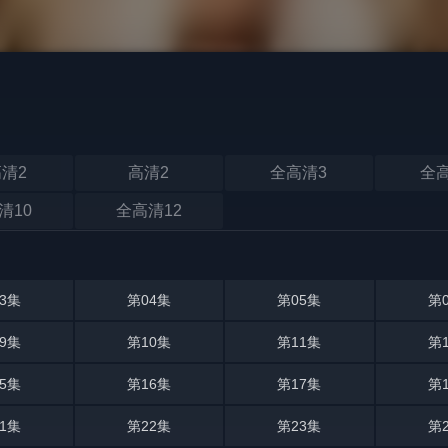
清2
高清2
全高清3
全
清10
全高清12
3集
第04集
第05集
第
9集
第10集
第11集
第
5集
第16集
第17集
第
1集
第22集
第23集
第