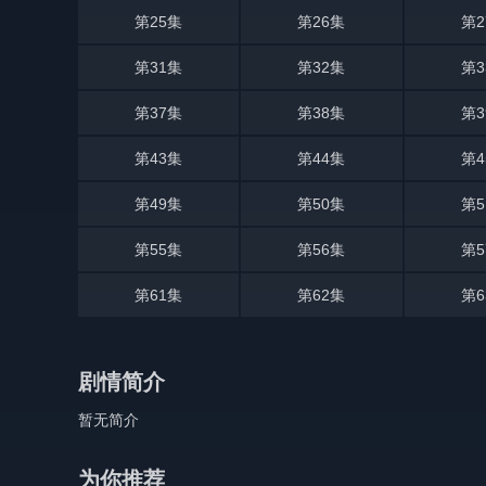
第25集
第26集
第2
第31集
第32集
第3
第37集
第38集
第3
第43集
第44集
第4
第49集
第50集
第5
第55集
第56集
第5
第61集
第62集
第6
剧情简介
暂无简介
为你推荐