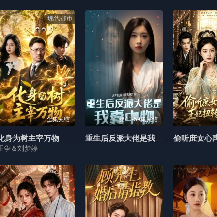
现代都市
全集完结
第41-59集完结
化身为树主宰万物
重生后反派大佬是我囊中物
王争＆刘梦婷