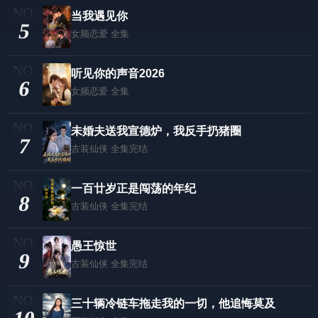
当我遇见你
5
女频恋爱
全集
听见你的声音2026
6
女频恋爱
全集
未婚夫送我宣德炉，我反手扔猪圈
7
古装仙侠
全集完结
一百廿岁正是闯荡的年纪
8
古装仙侠
全集完结
愚王惊世
9
古装仙侠
全集完结
三十辆冷链车拖走我的一切，他追悔莫及