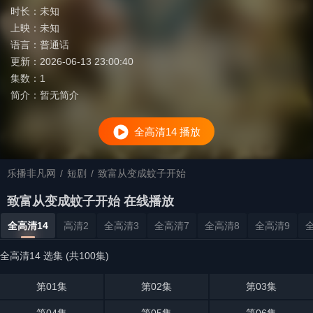
时长：
未知
上映：
未知
语言：
普通话
更新：
2026-06-13 23:00:40
集数：
1
简介：
暂无简介
全高清14 播放
乐播非凡网
/
短剧
/
致富从变成蚊子开始
致富从变成蚊子开始 在线播放
全高清14
高清2
全高清3
全高清7
全高清8
全高清9
全高清14 选集 (共100集)
第01集
第02集
第03集