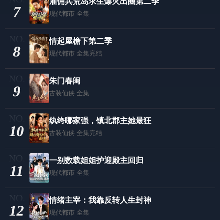
雇佣兵荒岛求生爆火出圈第二季
7
现代都市
全集
情起屋檐下第二季
8
现代都市
全集完结
朱门春闺
9
古装仙侠
全集
纨绔哪家强，镇北郡主她最狂
10
古装仙侠
全集完结
一别数载姐姐护迎殿主回归
11
现代都市
全集
情绪主宰：我靠反转人生封神
12
现代都市
全集