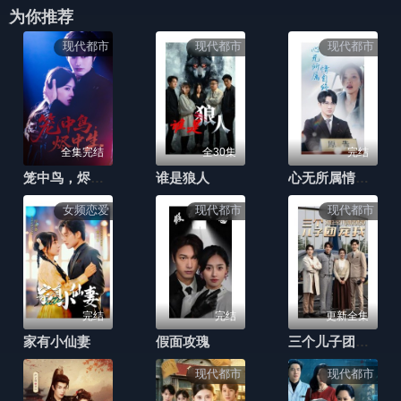
为你推荐
现代都市
现代都市
现代都市
全集完结
全30集
完结
笼中鸟，烬中生
谁是狼人
心无所属情自终
女频恋爱
现代都市
现代都市
完结
完结
更新全集
家有小仙妻
假面攻瑰
三个儿子团宠我
现代都市
现代都市