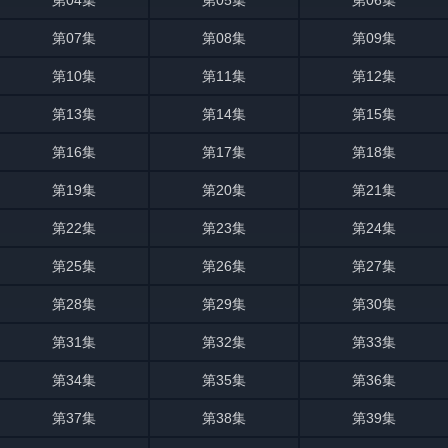
第04集
第05集
第06集
第07集
第08集
第09集
第10集
第11集
第12集
第13集
第14集
第15集
第16集
第17集
第18集
第19集
第20集
第21集
第22集
第23集
第24集
第25集
第26集
第27集
第28集
第29集
第30集
第31集
第32集
第33集
第34集
第35集
第36集
第37集
第38集
第39集