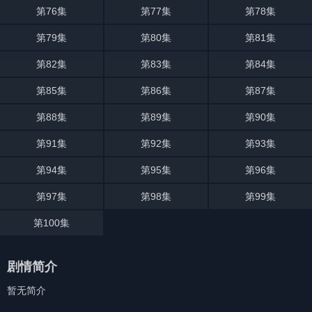
第76集
第77集
第78集
第79集
第80集
第81集
第82集
第83集
第84集
第85集
第86集
第87集
第88集
第89集
第90集
第91集
第92集
第93集
第94集
第95集
第96集
第97集
第98集
第99集
第100集
剧情简介
暂无简介