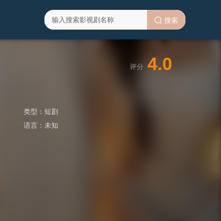
搜索
4.0
评分
类型：
短剧
语言：
未知