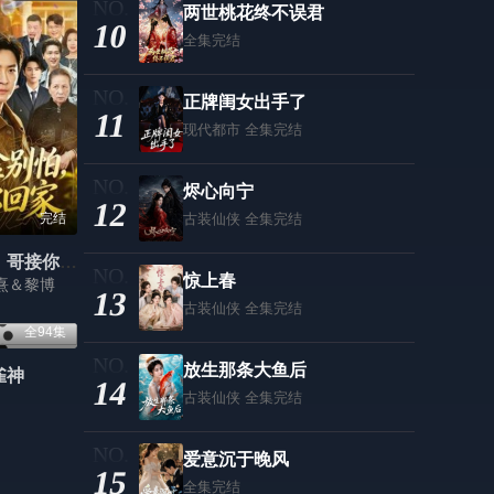
两世桃花终不误君
10
全集完结
正牌闺女出手了
11
现代都市
全集完结
烬心向宁
12
完结
古装仙侠
全集完结
假千金别怕，哥接你回家
惊上春
熹＆黎博
13
古装仙侠
全集完结
全94集
放生那条大鱼后
雀神
14
古装仙侠
全集完结
爱意沉于晚风
15
全集完结