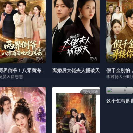
完结
完结
两界倒爷！八零商海叱咤风云
离婚后大佬夫人捅破天
吴昊＆徐忠慧
李君扬＆张时
现代都市
这个乞丐是