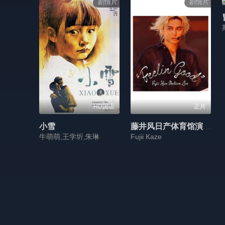
剧情片
剧情片
HD国语
正片
小雪
藤井风日产体育馆演唱会 ''Feelin' Good''
牛萌萌,王学圻,朱琳
Fujii Kaze