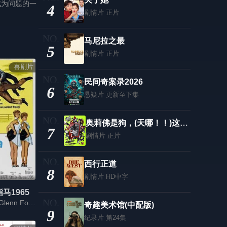
成为问题的一
4
剧情片
正片
马尼拉之最
5
剧情片
正片
喜剧片
民间奇案录2026
6
悬疑片
更新至下集
奥莉佛是狗，(天哪！！)这家伙电影版
7
剧情片
正片
西行正道
8
剧情片
HD中字
马1965
Henry Fonda,Glenn Ford,Sue Ane Langdon,Hope Holiday,Chill Wills
奇趣美术馆(中配版)
9
纪录片
第24集