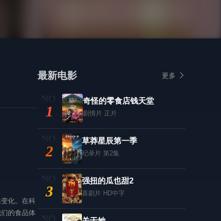
最新电影
更多
奇怪的零食店钱天堂
1
剧情片
正片
草莽星辰第一季
2
纪录片
第2集
强扭的瓜也甜2
3
喜剧片
HD中字
候变化。在科
我们的食品体
关于她