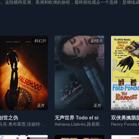
缘。这段横跨亚洲、美洲和欧洲的旅程，最终留给观众一个选择：是继续
科幻片
剧情片
正片
正片
创世之伪
无声世界 Todo el silencio
双侠勇擒胭脂
马克·奥布莱恩,珍妮特·波特,亚当·切赫曼
Adriana,Llabrés,路易斯·帕莱塔,Moisés,Melchor