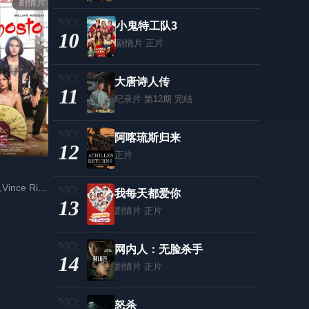
剧情片
小鬼特工队3
10
剧情片
正片
大唐诗人传
11
纪录片
第12期 完结
阿喀琉斯归来
12
正片
安吉拉·莫雷纳,Vince Rillon,Jay Manalo
我每天都爱你
13
剧情片
正片
网内人：无脸杀手
14
剧情片
正片
怒杀