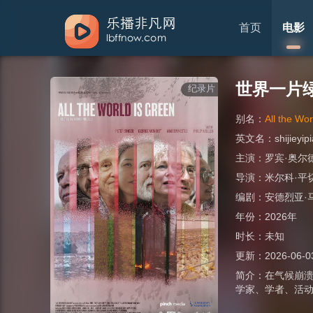
首页
电影
世界一片
纪录片
别名：
All the Wo
英文名：
shijieyip
主演：
罗宾·奥尔
导演：
米尔科·平
编剧：
安德烈亚·
年份：
2026年
时长：
未知
更新：
2026-06-0
简介：
在气候崩
学家、学者、活