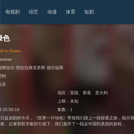
电视剧
综艺
动漫
体育
短剧
绿色
rld Is Green
ianlvse
德斯拉尔·切拉拉姆克里斯·德尔福斯
切利
马菲
地区：
英国
、
香港
、
意大利
上映：
未知
3 15:50:16
集数：
1
溃日益加剧的今天，《世界一片绿色》带领我们踏上一段探索之旅，揭示
动家、记者和哲学家的引领下，我们展开了一段从中国到美国的旅程，