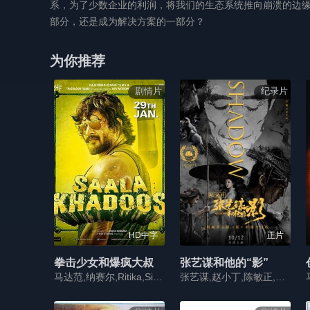
系，为了少数企业的利润，将我们的生态系统推向崩溃的边
部分，还是成为解决方案的一部分？
为你推荐
剧情片
纪录片
HD中字
正片
拳击少女和爆疯大叔
张艺谋和他的“影”
马达范,纳赛尔,Ritika,Singh,Mumtaz,Sorcar
张艺谋,赵小丁,陈敏正,马光荣,谷轩昭,白小妍,王星会,黄海,捞仔,张涛,封柏,贾文瑞,任茂成,邓超,孙俪,郑恺,王千源,胡军,关晓彤,吴磊,王景春