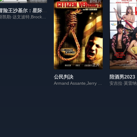
动漫电影
剧情片
冒险王沙基尔：星际垃圾大战2022
斯凯勒·达文波特,Brock Powell
正片
公民判决
陪酒男2023
Armand Assante,Jerry Springer,Roy Scheider,Raffaello Degruttola