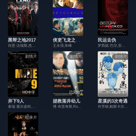
HD
黑帮之地2017
侠吏飞龙之滴水山庄
民运去伪
肖恩·法瑞斯,杰森·帕特里克,米洛·吉布森
王永强,朱峰
罗西妮·巴尔,安德鲁·布雷特巴特,索尔·阿林斯基
剧情片
剧情片
剧情片
HD中字
已完结
HD中字
井下9人
拯救落井幼儿
星溪的3次奇遇
泰瑞·塞尔皮科,Mark,Ashworth,凯文·塞兹摩尔,克林特·詹姆斯,德鲁·斯塔基,Erin,Elizabeth,Burns,Alpha,Trivette,Francine,Locke,Houston,Annie,Thrash,欧文·瓦卡罗
博·布里奇斯,Roxana,Zal,帕特·亨格尔,威尔·奥德哈姆
许芳铱,帕斯卡尔·格雷戈里,黄若熙
纪录片