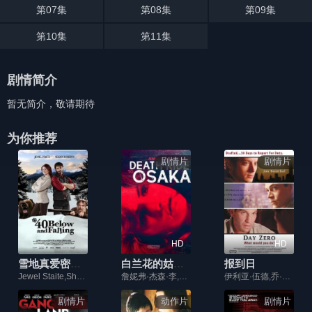
第07集
第08集
第09集
第10集
第11集
剧情简介
暂无简介，敬请期待
为你推荐
剧情片
剧情片
HD
HD
雪地真爱密码(台湾)2015
白兰花的姑娘们
报到日
Jewel Staite,Shawn Roberts,Cindy Busby,Shaun Johnston,Mark Meer
詹妮弗·杰森·李,安·吉莉安,岩松信,卡罗琳·塞耶默,理查德·纳瑞塔,吴顺泰,约翰·汉考克
伊利亚·伍德,乔·博恩瑟,克里斯·克莱因
剧情片
动作片
剧情片