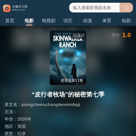
搜
首页
电影
电视剧
综艺
动漫
体育
短剧
索
1.0
评分
纪录片
更新至第11集
“皮行者牧场”的秘密第七季
英文名：
pixingzhemuchangdemimidiqiji
主演：
年份：
2026年
地区：
美国
类型：
纪录