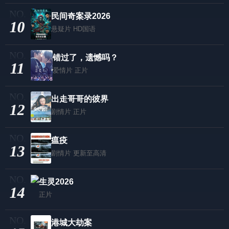
民间奇案录2026
10
悬疑片
HD国语
错过了，遗憾吗？
11
爱情片
正片
出走哥哥的彼界
12
剧情片
正片
瘟疫
13
剧情片
更新至高清
生灵2026
14
正片
港城大劫案