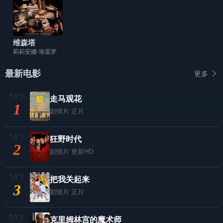
维森塔
莉莉安娜·埃雷罗
最新电影
更多
走马观花
1
剧情片
正片
狂野时代
2
剧情片
更新HD
把我关起来
3
剧情片
正片
克里姆林宫的魔术师