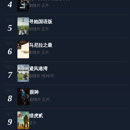
4
剧情片
正片
寻她国语版
5
剧情片
正片
马尼拉之最
6
剧情片
正片
避风港湾
7
剧情片
HD中字
眼眸
8
剧情片
正片
猎虎贰
9
正片