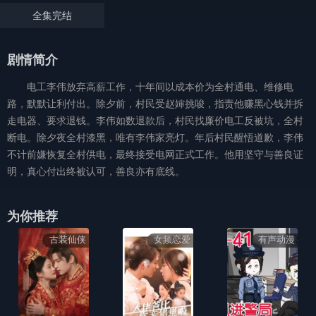
全集完结
剧情简介
电工李伟放弃高薪工作，十年间以成本价为全村通电、维修电
路，默默让利付出。除夕前，村民受赵婶挑唆，指责他赚黑心钱并拆
走电器、要求退钱。李伟如数退款后，村民找廉价电工反被坑，全村
断电。除夕夜全村漆黑，唯有李伟家亮灯。年后村民醒悟道歉，李伟
不计前嫌恢复全村供电，最终接受电网正式工作。他用坚守与善良证
明，真心付出终被认可，善良亦有底线。
为你推荐
古装仙侠
女频恋爱
有声动漫