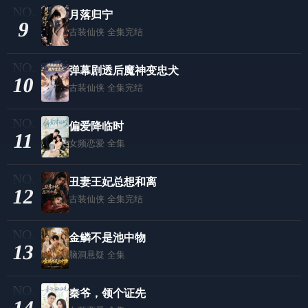
月落归宁
9
古装仙侠
全集完结
弹幕剧透后魔神变忠犬
10
古装仙侠
全集完结
偏爱降临时
11
女频恋爱
全集
丑妻王妃总想和离
12
古装仙侠
全集完结
金鳞不是池中物
13
脑洞悬疑
全集
秦爷，领个证先
14