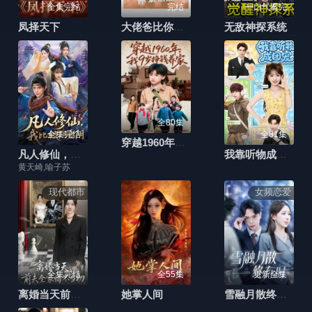
全集完结
完结
一口气看完
凤择天下
大佬爸比你宠错崽啦
无敌神探系统
全80集
全集完结
全81集
穿越1960年，我9岁挣钱养家
凡人修仙，我比极阴更阴
我靠听物成团宠
黄天崎,喻子苏
现代都市
女频恋爱
全集完结
全55集
更新全集
离婚当天前夫全家悔不当初(我自光芒万丈)
她掌人间
雪融月散终有时