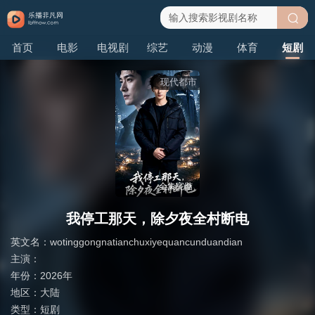
搜
首页
电影
电视剧
综艺
动漫
体育
短剧
索
现代都市
全集完结
我停工那天，除夕夜全村断电
英文名：
wotinggongnatianchuxiyequancunduandian
主演：
年份：
2026年
地区：
大陆
类型：
短剧