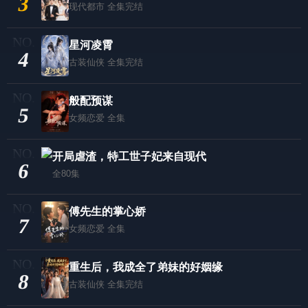
3
现代都市
全集完结
星河凌霄
4
古装仙侠
全集完结
般配预谋
5
女频恋爱
全集
开局虐渣，特工世子妃来自现代
6
全80集
傅先生的掌心娇
7
女频恋爱
全集
重生后，我成全了弟妹的好姻缘
8
古装仙侠
全集完结