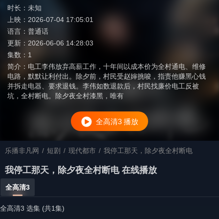
时长：
未知
上映：
2026-07-04 17:05:01
语言：
普通话
更新：
2026-06-06 14:28:03
集数：
1
简介：
电工李伟放弃高薪工作，十年间以成本价为全村通电、维修
电路，默默让利付出。除夕前，村民受赵婶挑唆，指责他赚黑心钱
并拆走电器、要求退钱。李伟如数退款后，村民找廉价电工反被
坑，全村断电。除夕夜全村漆黑，唯有
全高清3 播放
乐播非凡网
/
短剧
/
现代都市
/
我停工那天，除夕夜全村断电
我停工那天，除夕夜全村断电 在线播放
全高清3
全高清3 选集 (共1集)