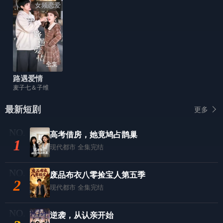
女频恋爱
全集
路遇爱情
麦子七＆子维
最新短剧
更多
高考借房，她竟鸠占鹊巢
1
现代都市
全集完结
废品布衣八零捡宝人第五季
2
现代都市
全集完结
逆袭，从认亲开始