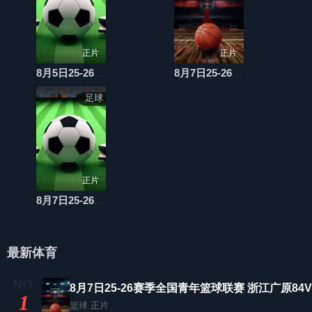
正片
正片
8月5日25-26赛季中乙联赛 温州俱乐部VS贵州贵阳竞技
8月7日25-26赛季全国青年篮球联赛 福建浔兴105VS108浙江稠州银行
足球
正片
8月7日25-26赛季中超联赛 北京国安VS深圳新鹏城
最新体育
8月7日25-26赛季全国青年篮球联赛 浙江广原84
1
篮球
正片