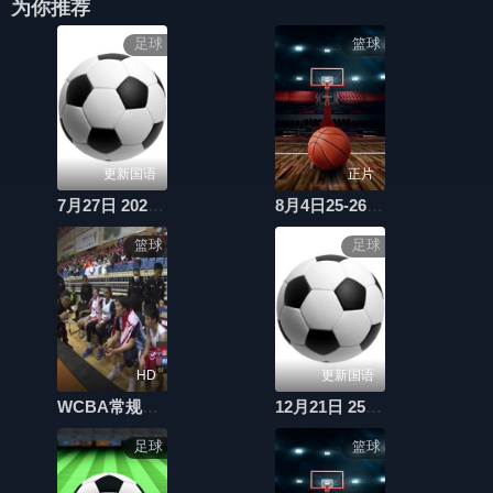
为你推荐
足球
篮球
更新国语
正片
7月27日 2024奥运男足小组赛 新西兰VS美国
8月4日25-26赛季国青男篮热身赛 澳大利亚纽纳华丁闪电队VS韩国东国大学
篮球
足球
HD
更新国语
WCBA常规赛 山东高速VS内蒙古农信 20231206(原声)
12月21日 25-26赛季英超第17轮 利兹联VS水晶宫
足球
篮球