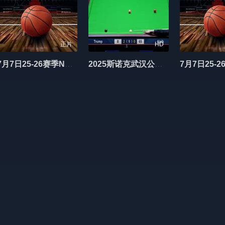
正片
HD
7月7日25-26赛季NBA夏季联赛 勇士蓝队VS篮网
2025斯诺克武汉公开赛延期资格赛及64进32贾德·特鲁姆普5-1法拉赫·阿贾布20250824