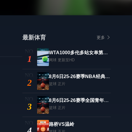
最新体育
更多
WTA1000多伦多站女单第二轮：陶森VS巴图科娃
1
网球
更新至HD
8月6日25-26赛季NBA经典赛事 湖人VS太阳
2
篮球
正片
8月6日25-26赛季全国青年篮球联赛 深圳新世纪87VS76山西汾酒
3
篮球
正片
路桥VS温岭
4
篮球
正片