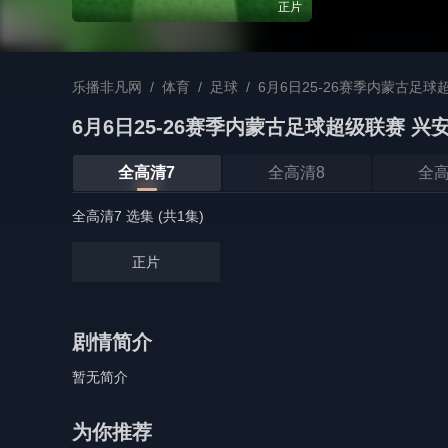
正片
乐播非凡网
/
体育
/
足球
/
6月6日25-26赛季内蒙古足球
6月6日25-26赛季内蒙古足球超级联赛 兴
全高清7
全高清8
全高
全高清7 选集 (共1集)
正片
剧情简介
暂无简介
为你推荐