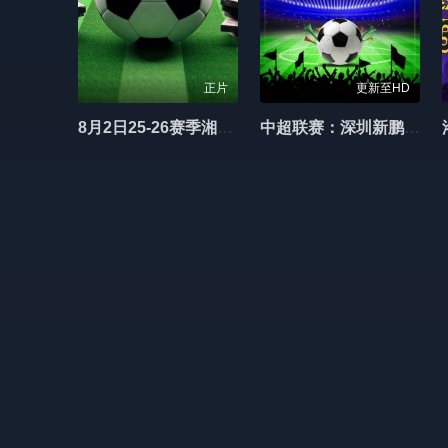
正片
更新至HD
8月2日25-26赛季湘超 株洲队VS郴州队
中超联赛：深圳新鹏城VS重庆铜梁龙20260802