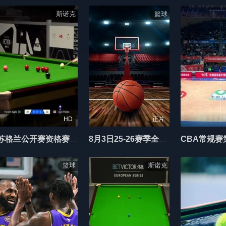
斯诺克
篮球
HD
正片
苏格兰公开赛资格赛菲拉克·阿贾博1-4利亚姆·普伦20251016
8月3日25-26赛季全国青年篮球联赛 龙狮青年75VS81辽宁沈阳三生
篮球
斯诺克