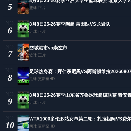
8月6日25-26赛季亚洲大学生篮球联赛 北京大学
5
篮球
正片
8月8日25-26赛季闽超 莆田队VS龙岩队
6
足球
正片
防城港市vs崇左市
7
篮球
正片
足球热身赛：拜仁慕尼黑VS阿斯顿维拉2026080
8
足球
更新至HD
8月8日25-26赛季山东省齐鲁足球超级联赛 泰安
9
足球
正片
WTA1000多伦多站女单第二轮：扎拉祖阿VS费
10
网球
更新至HD