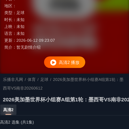
地区：
类型：
足球
时长：
未知
上映：
未知
语言：
未知
更新：
2026-06-12 09:23:07
简介：
暂无剧情介绍
高清2 播放
乐播非凡网
/
体育
/
足球
/
2026美加墨世界杯小组赛A组第1轮：墨
西哥VS南非20260612
2026美加墨世界杯小组赛A组第1轮：墨西哥VS南非2026
高清2
高清2 选集 (共1集)