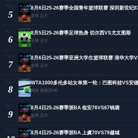
8月6日25-26赛季全国青年篮球联赛 深圳新世纪8
5
篮球
正片
8月5日25-26赛季足球热身 切尔西VS尤文图斯
6
足球
正片
8月6日25-26赛季亚洲大学生篮球联赛 清华大学
7
篮球
正片
WTA1000多伦多站女单第一轮：巴图科娃VS安
8
网球
更新至HD
8月4日25-26赛季浙BA 临安76VS67钱塘
9
篮球
正片
8月4日25-26赛季浙BA 上虞70VS79越城