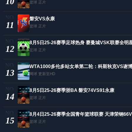
10
篮球
正片
磐安VS永康
11
篮球
正片
8月5日25-26赛季足球热身 赛曼城VSK联赛全明
12
足球
正片
WTA1000多伦多站女单第二轮：科斯秋克VS谢
13
网球
更新至HD
8月5日25-26赛季浙BA 磐安74VS91永康
14
篮球
正片
8月4日25-26赛季全国青年篮球联赛 天津荣钢66
15
篮球
正片