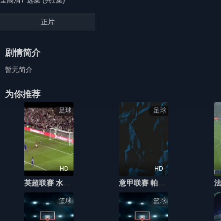
全高清7 选集 (共1集)
正片
剧情简介
暂无简介
为你推荐
足球
足球
HD
HD
英超联赛 水晶宫VS伯恩茅斯 20251018
意甲联赛 帕尔马VS博洛尼亚 20251103
篮球
篮球