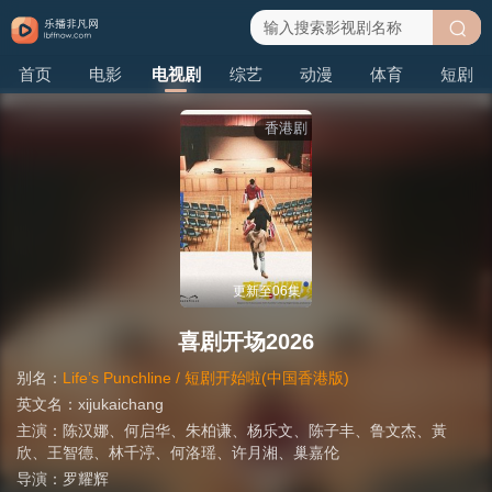
搜
首页
电影
电视剧
综艺
动漫
体育
短剧
索
香港剧
更新至06集
喜剧开场2026
别名：
Life’s Punchline / 短剧开始啦(中国香港版)
英文名：
xijukaichang
主演：
陈汉娜
、
何启华
、
朱柏谦
、
杨乐文
、
陈子丰
、
鲁文杰
、
黃
欣
、
王智德
、
林千渟
、
何洛瑶
、
许月湘
、
巢嘉伦
导演：
罗耀辉