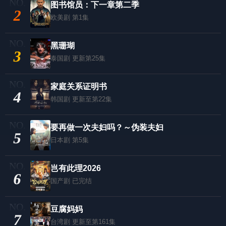
图书馆员：下一章第二季
2
欧美剧
第1集
黑珊瑚
3
泰国剧
更新第25集
家庭关系证明书
4
韩国剧
更新至第22集
要再做一次夫妇吗？～伪装夫妇
5
日本剧
第5集
岂有此理2026
6
国产剧
已完结
豆腐妈妈
7
台湾剧
更新至第161集