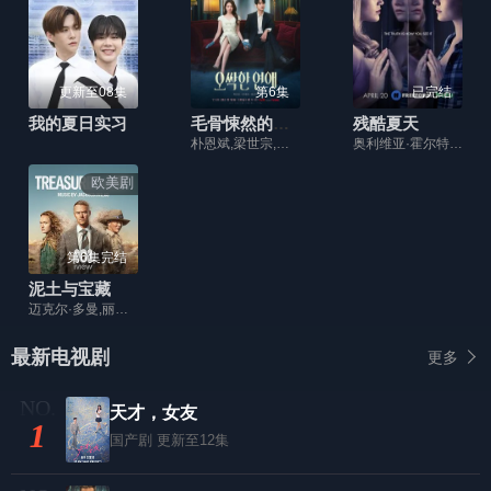
更新至08集
第6集
已完结
我的夏日实习
毛骨悚然的恋爱(2026)
残酷夏天
朴恩斌,梁世宗,邕圣祐
奥利维亚·霍尔特,米卡·阿卜杜拉,基娅拉·奥利勒拉,尼克尔·比德尔贝克,弗洛伊·格特瑞兹,迈克尔·兰德斯,哈莉·奎恩·史密斯,布鲁克林·苏丹诺,谢尔比·苏丹,Patrick,A.,Grover,Gregory,Charles,Lane,Virginia,Puga,Miguel,Andrews,Nathaniel,Ashton,Allius,Barnes,Timsha,Batiste,Sophia,Bernard,Nicole,Fancher,Ben,Hicks,布莱克·李
欧美剧
第6集完结
泥土与宝藏
迈克尔·多曼,丽芙·休森,莎拉·皮尔斯,托马斯·M·赖特,马克·米钦森,埃蒙·法伦,Kelton Pell,史蒂芬·李·马奎德,Arnijka Larcombe-Weate,迪恩·奥戈曼,Ling Cooper Tang,Elena Carapetis,Roman Mellis,内森·琼斯,Zane Blumeris,贝茜·霍兰德,克里斯·麦奎德,Glenda Linscott,Evie Greay
最新电视剧
更多
天才，女友
1
国产剧
更新至12集