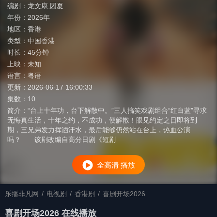
编剧：
龙文康,因夏
年份：
2026年
地区：
香港
类型：
中国香港
时长：
45分钟
上映：
未知
语言：
粤语
更新：
2026-06-17 16:00:33
集数：
10
简介：
“台上十年功，台下解散中。”三人搞笑戏剧组合“红白蓝”寻求
无悔真生活，十年之约，不成功，便解散！眼见约定之日即将到
期，三兄弟发力挥洒汗水，最后能够仍然站在台上，热血公演
吗？ 该剧改编自高分日剧《短剧
全高清 播放
乐播非凡网
/
电视剧
/
香港剧
/
喜剧开场2026
喜剧开场2026 在线播放