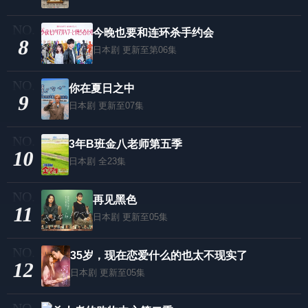
今晚也要和连环杀手约会
8
日本剧
更新至第06集
你在夏日之中
9
日本剧
更新至07集
3年B班金八老师第五季
10
日本剧
全23集
再见黑色
11
日本剧
更新至05集
35岁，现在恋爱什么的也太不现实了
12
日本剧
更新至05集