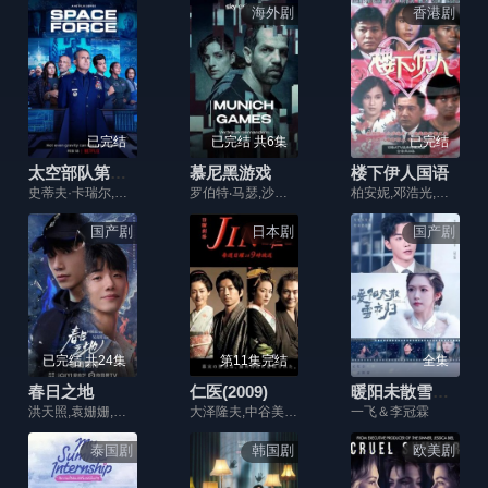
海外剧
香港剧
已完结
已完结 共6集
已完结
太空部队第二季
慕尼黑游戏
楼下伊人国语
史蒂夫·卡瑞尔,约翰·马尔科维奇,本·施瓦茨,戴安娜·西尔弗斯,丽莎·库卓,陶尼·纽萨姆,欧阳万成,唐·雷克,蒂姆·麦道斯,泰瑞·克鲁斯,简·林奇,诺亚·艾默里奇,戴德里克·巴德,拉里·乔·坎贝尔,帕顿·奥斯瓦尔特,帕特里克·沃伯顿,余朝汉,蒂姆·周,欧阳少均,欧文·丹尼尔斯,阿帕纳·纳彻,赫克托·杜兰,凯莉·梅茲格,梅尔·塔克,Kyle,Babey
罗伯特‧马瑟,沙迪·马里,艾格尔·纳尔,罗米·阿波拉菲娅,约塞夫·斯威德
柏安妮,邓浩光,江华,秦沛,关咏荷,庞秋雁,叶玉萍,李影,严秋华,甘山
国产剧
日本剧
国产剧
已完结 共24集
第11集完结
全集
春日之地
仁医(2009)
暖阳未散雪亦归
洪天照,袁姗姗,袁文康,王润泽,翟小兴,刘羽琦,徐开骋,赵仁杰,梁森,漆昱辰,康启轩,丁嘉毅,黄婷
大泽隆夫,中谷美纪,绫濑遥,小出惠
一飞＆李冠霖
泰国剧
韩国剧
欧美剧