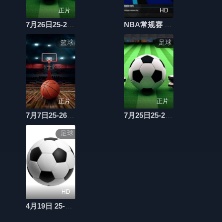
正片
HD
7月26日25-26赛季中甲联赛 延边龙鼎VS梅州客家
NBA常规赛 76人VS篮网 20231120
篮球
足球
正片
正片
7月7日25-26赛季浙BA 滨江64VS77上城
7月25日25-26赛季东北地区城市足球联赛 哈尔滨VS长春
足球
HD
4月19日 25-26赛季法甲第30轮 南特VS布雷斯特