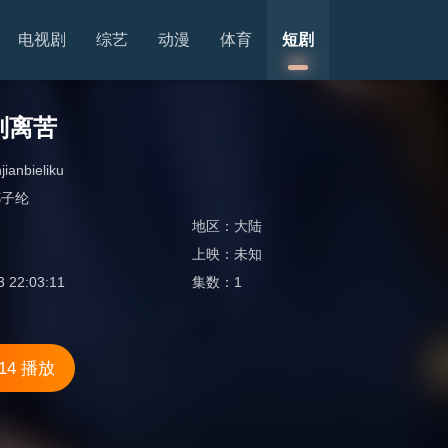
电视剧
综艺
动漫
体育
短剧
别离苦
jianbieliku
鄢子纶
地区：
大陆
上映：
未知
3 22:03:11
集数：
1
14 播放