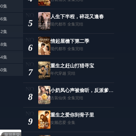
30集
人生下半程，碎花又逢春
36集
5
现代都市
全集完结
42集
情起屋檐下第二季
48集
6
现代都市
全集完结
54集
重生之赶山打猎寻宝
7
60集
年代穿越
完结
小奶凤心声被偷听，反派爹爹更强了
8
古装仙侠
全集完结
重生之爱你到骨子里
9
女频恋爱
全集
脑洞悬疑