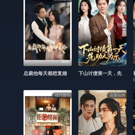
完结
已完结
总裁他每天都想复婚
下山讨债第一天，先助人为乐
现代都市
古装仙侠