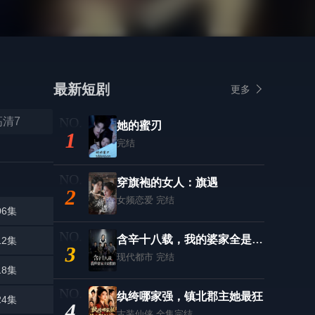
最新短剧
更多
高清7
她的蜜刃
1
完结
穿旗袍的女人：旗遇
2
女频恋爱
完结
06集
含辛十八载，我的婆家全是假的
12集
3
现代都市
完结
18集
纨绔哪家强，镇北郡主她最狂
24集
4
古装仙侠
全集完结