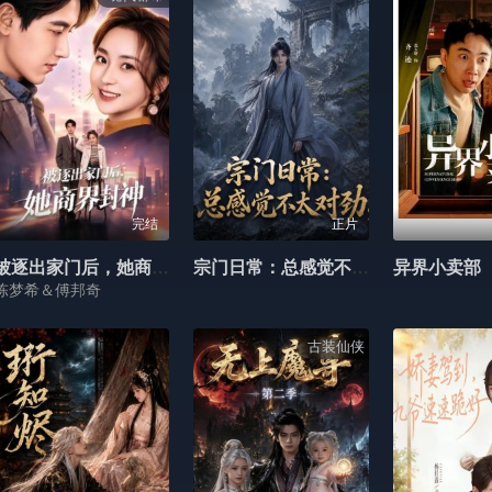
完结
正片
被逐出家门后，她商界封神
宗门日常：总感觉不太对劲
异界小卖部
陈梦希＆傅邦奇
古装仙侠