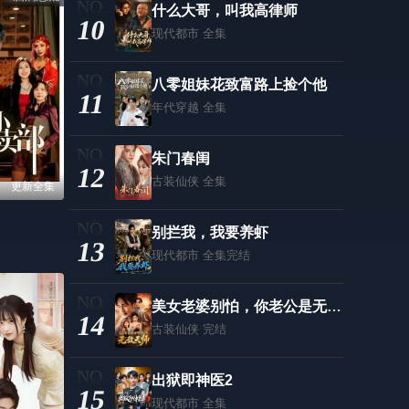
什么大哥，叫我高律师
10
现代都市
全集
八零姐妹花致富路上捡个他
11
年代穿越
全集
朱门春闺
12
古装仙侠
全集
更新全集
别拦我，我要养虾
13
现代都市
全集完结
美女老婆别怕，你老公是无敌天师
14
古装仙侠
完结
出狱即神医2
15
现代都市
全集