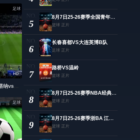
足球
8月7日25-26赛季全国青年篮球联赛 上海久事91VS74龙狮青年
5
篮球
正片
长春喜都VS大连英博B队
6
足球
正片
路桥VS温岭
7
HD
篮球
正片
意甲 萨勒尼塔纳vs罗马 (刘腾) 20240129
8月7日25-26赛季NBA经典赛事 勇士VS开拓者
8
篮球
正片
足球
8月7日25-26赛季浙BA 江山65VS59常山
9
篮球
正片