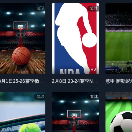
篮球
篮球
正片
HD
8月1日25-26赛季徽BA 宣城VS黄山
2月8日 23-24赛季NBA常规赛 勇士VS76人
网球
篮球