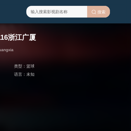
搜索
116浙江广厦
uangxia
类型：
篮球
语言：
未知