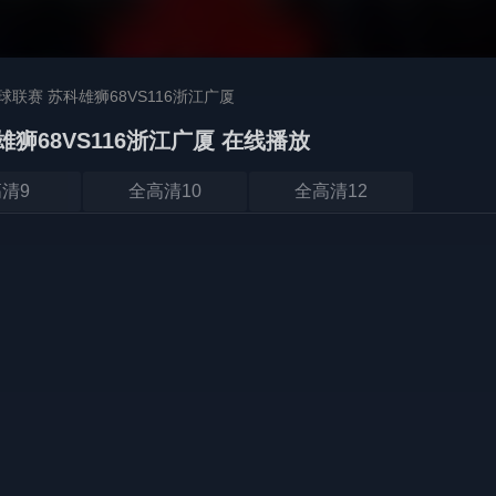
球联赛 苏科雄狮68VS116浙江广厦
雄狮68VS116浙江广厦 在线播放
清9
全高清10
全高清12