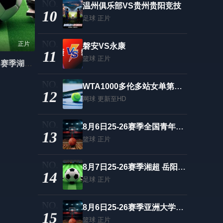
温州俱乐部VS贵州贵阳竞技
10
足球
正片
正片
磐安VS永康
11
篮球
正片
8月1日25-26赛季湖北省城市足球联赛 天门衣尚队VS咸宁外星人队
WTA1000多伦多站女单第二轮：戴伊VS高芙
12
网球
更新至HD
8月6日25-26赛季全国青年篮球联赛 四川锦城72VS88广东宏远
13
篮球
正片
8月7日25-26赛季湘超 岳阳队VS湘潭队
14
足球
正片
8月6日25-26赛季亚洲大学生篮球联赛 北京大学VS上海交通大学
15
篮球
正片