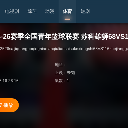
电视剧
综艺
动漫
体育
短剧
25-26赛季全国青年篮球联赛 苏科雄狮68VS
2526saijiquanguoqingnianlanqiuliansaisukexiongshi68VS116zhejiangg
地区：
上映：
未知
7 16:26:16
集数：
1
7 播放