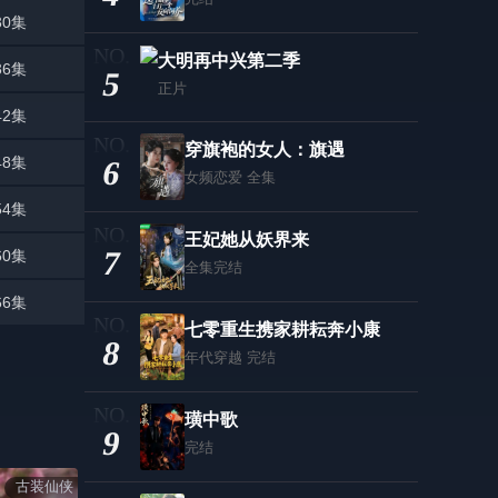
30集
大明再中兴第二季
36集
5
正片
42集
穿旗袍的女人：旗遇
48集
6
女频恋爱
全集
54集
王妃她从妖界来
7
60集
全集完结
66集
七零重生携家耕耘奔小康
8
年代穿越
完结
璜中歌
9
完结
古装仙侠