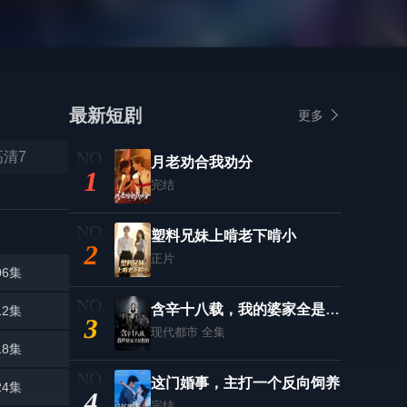
最新短剧
更多
高清7
月老劝合我劝分
1
完结
塑料兄妹上啃老下啃小
2
正片
06集
含辛十八载，我的婆家全是假的
12集
3
现代都市
全集
18集
这门婚事，主打一个反向饲养
24集
4
完结