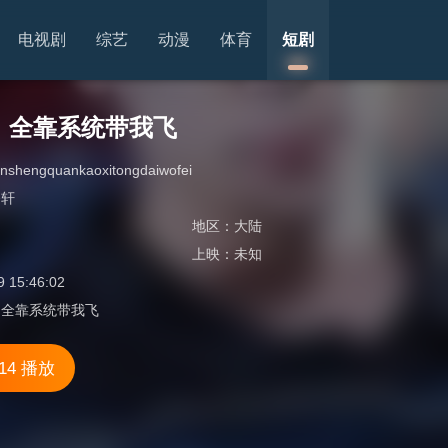
电视剧
综艺
动漫
体育
短剧
，全靠系统带我飞
enshengquankaoxitongdaiwofei
齐轩
地区：
大陆
上映：
未知
9 15:46:02
，全靠系统带我飞
14 播放