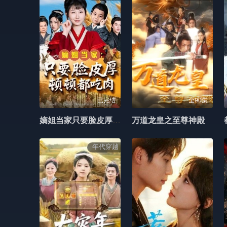
已完结
全90集
嫡姐当家只要脸皮厚顿顿都吃肉
万道龙皇之至尊神殿
年代穿越