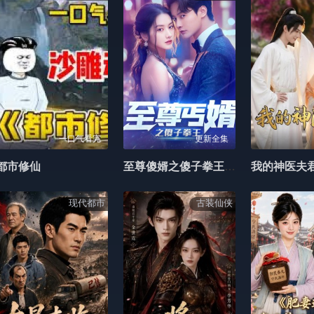
一口气看完
更新全集
都市修仙
至尊傻婿之傻子拳王$傻夫甜妻
我的神医夫
现代都市
古装仙侠