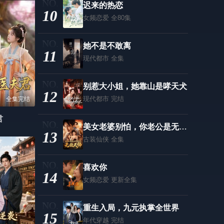
迟来的热恋
10
女频恋爱
全80集
她不是不敢离
11
现代都市
全集
别惹大小姐，她靠山是哮天犬
12
现代都市
完结
全集完结
君
美女老婆别怕，你老公是无敌天师
13
古装仙侠
全集
喜欢你
14
女频恋爱
更新全集
重生入局，九元执掌全世界
15
年代穿越
完结