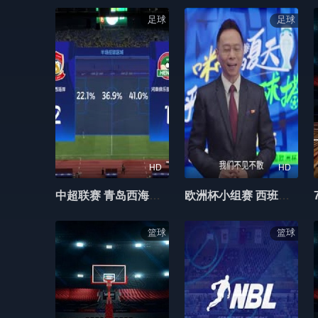
足球
足球
HD
HD
中超联赛 青岛西海岸VS河南俱乐部酒祖杜康 20250802
欧洲杯小组赛 西班牙VS克罗地亚 20240616
篮球
篮球