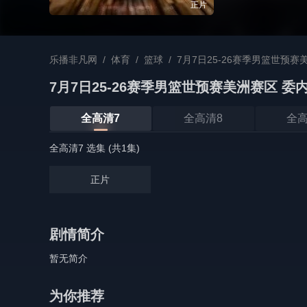
正片
乐播非凡网
/
体育
/
篮球
/
7月7日25-26赛季男篮世预赛
7月7日25-26赛季男篮世预赛美洲赛区 委
全高清7
全高清8
全高
全高清7 选集 (共1集)
正片
剧情简介
暂无简介
为你推荐