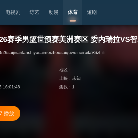
电视剧
综艺
动漫
体育
短剧
5-26赛季男篮世预赛美洲赛区 委内瑞拉VS
526saijinanlanshiyusaimeizhousaiquweineiruilaVSzhili
地区：
上映：
未知
8 16:01:48
集数：
1
7 播放