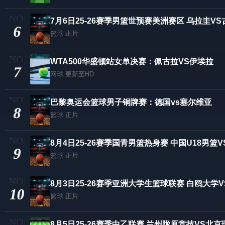
7月6日25-26赛季男篮世预赛美洲赛区 乌拉圭VS
6
篮球
正片
WTA500华盛顿站女单决赛：佩古拉VS伊埃拉
7
网球
更新至HD
巴黎奥运会篮球男子铜牌赛：德国vs塞尔维亚
8
篮球
正片
8月4日25-26赛季国青男篮热身赛 中国U18男
9
篮球
正片
8月3日25-26赛季亚洲大学生篮球联赛 白鸥大学
10
篮球
正片
8月5日25-26赛季中乙联赛 兰州陇原竞技VS北京