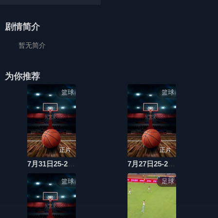
剧情简介
暂无简介
为你推荐
篮球
篮球
正片
正片
7月31日25-26赛季浙BA 开化58VS68龙游
7月27日25-26赛季浙BA 龙泉55VS63云和
篮球
足球