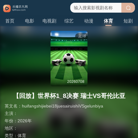
搜
首页
电影
电视剧
综艺
动漫
体育
短剧
索
足球
20260708
【回放】世界杯1_8决赛 瑞士VS哥伦比亚
英文名：
huifangshijiebei18juesairuishiVSgelunbiya
主演：
年份：
2026年
地区：
类型：
体育